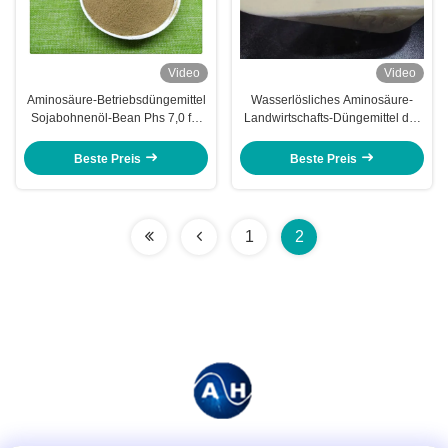
Video
Video
Aminosäure-Betriebsdüngemittel
Wasserlösliches Aminosäure-
Sojabohnenöl-Bean Phs 7,0 für
Landwirtschafts-Düngemittel der
Blatt- Spray
organischen Substanz 40%
Beste Preis
Beste Preis
1
2