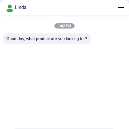
Soziale Medien
Linda
1:02 PM
Schnelle Kontaktaufnahme
Good day, what product are you looking for?
Tel.
86-136-99415698
E-Mail-Adresse
cdaohe88@aliyun.com
Anschrift
4-502, Allee No.8 Yingbin, Jinniu-Bezirk, Chengdu, Sichuan,
China
Datenschutzrichtlinie
|
Sitemap
China gut Qualität Aminosäure-Flüssigdünger Lieferant.