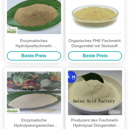
Enzymatisches
Organisches PH6 Fischmehl-
Hydrolysefischmehl-
Düngemittel mit Stickstoff-
Düngemittel mit Rich
Phosphor-Kalium
Beste Preis
Beste Preis
Peptides And Minerals
Video
Enzymatische
Produzent des Fischmehl-
Hydrolyseorganisches
Hydrolysat Düngemittel-