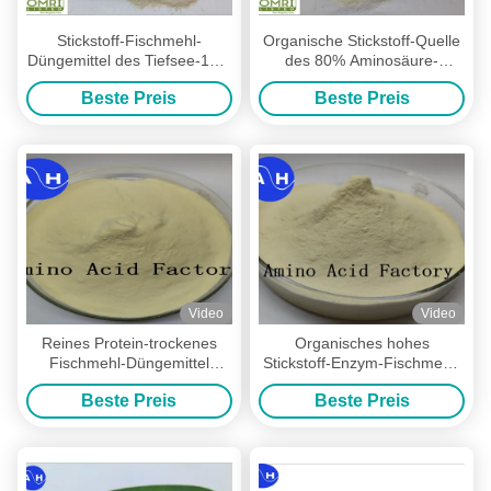
Stickstoff-Fischmehl-
Organische Stickstoff-Quelle
Düngemittel des Tiefsee-14%
des 80% Aminosäure-
mit Aminosäure 80%
Fischprotein-Düngemittel-14-
Beste Preis
Beste Preis
0-0
Video
Video
Reines Protein-trockenes
Organisches hohes
Fischmehl-Düngemittel
Stickstoff-Enzym-Fischmehl-
extrahiert vom Kabeljau-
Düngemittel wasserlöslich
Beste Preis
Beste Preis
Hydrolysat