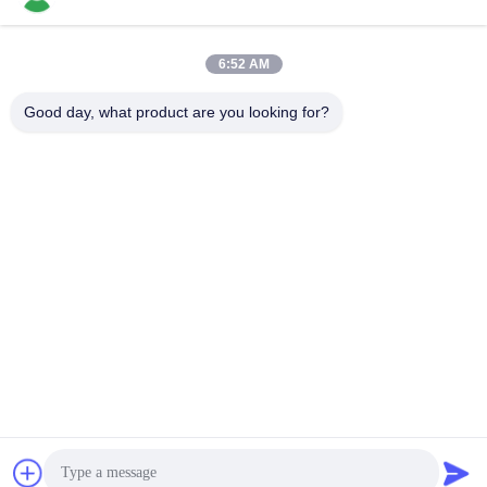
6:52 AM
Schnelle Kontaktaufnahme
Good day, what product are you looking for?
Tel.
86-136-99415698
E-Mail-Adresse
cdaohe88@aliyun.com
Anschrift
4-502, Allee No.8 Yingbin, Jinniu-Bezirk, Chengdu, Sichuan,
China
Datenschutzrichtlinie
|
Sitemap
China gut Qualität Aminosäure-Flüssigdünger Lieferant.
Urheberrecht © 2019-2025 Chengdu Chelation Biology
Technology Co., Ltd. - Alle. Alle Rechte vorbehalten.