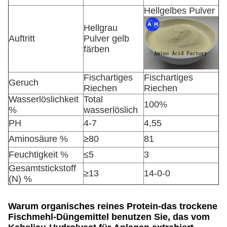
Hellgelbes Pulver
Hellgrau
Auftritt
Pulver gelb
färben
Fischartiges
Fischartiges
Geruch
Riechen
Riechen
Wasserlöslichkeit
Total
100%
%
wasserlöslich
PH
4-7
4,55
Aminosäure %
≥80
81
Feuchtigkeit %
≤5
3
Gesamtstickstoff
≥13
14-0-0
(N) %
Warum organisches reines Protein-das trockene
Fischmehl-Düngemittel benutzen Sie, das vom