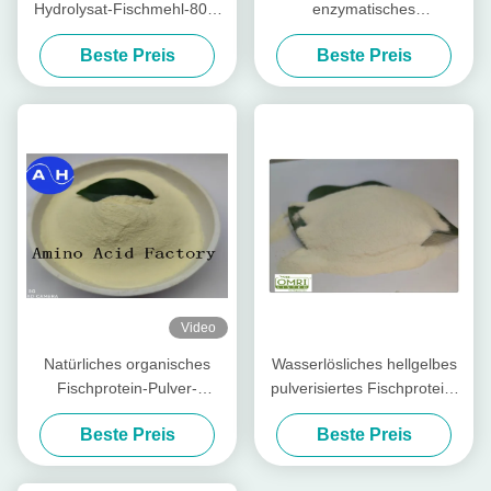
Hydrolysat-Fischmehl-80%
enzymatisches
extrahiert der Tasche 50lb
wasserlösliches Düngemittel
Beste Preis
Beste Preis
von der Kabeljau-(15-1-1)
des Aminosäure-Pulver-
Stickstoff-14-0-0
Video
Natürliches organisches
Wasserlösliches hellgelbes
Fischprotein-Pulver-
pulverisiertes Fischprotein-
Hydrolysat-Düngemittel
Düngemittel mit 80%
Beste Preis
Beste Preis
Aminosäure