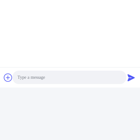
Soziale Medien
Schnelle Kontaktaufnahme
Tel.
86-136-99415698
E-Mail-Adresse
cdaohe88@aliyun.com
Anschrift
4-502, Allee No.8 Yingbin, Jinniu-Bezirk, Chengdu, Sichuan,
Photo
China
Video Call
Datenschutzrichtlinie
|
Sitemap
Audio Call