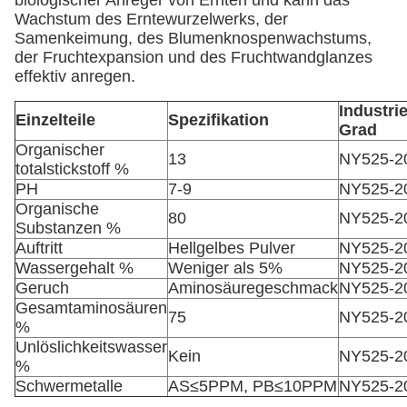
biologischer Anreger von Ernten und kann das
Wachstum des Erntewurzelwerks, der
Samenkeimung, des Blumenknospenwachstums,
der Fruchtexpansion und des Fruchtwandglanzes
effektiv anregen.
Industrie
Einzelteile
Spezifikation
Grad
Organischer
13
NY525-2
totalstickstoff %
PH
7-9
NY525-2
Organische
80
NY525-2
Substanzen %
Auftritt
Hellgelbes Pulver
NY525-2
Wassergehalt %
Weniger als 5%
NY525-2
Geruch
Aminosäuregeschmack
NY525-2
Gesamtaminosäuren
75
NY525-2
%
Unlöslichkeitswasser
Kein
NY525-2
%
Schwermetalle
AS≤5PPM, PB≤10PPM
NY525-2