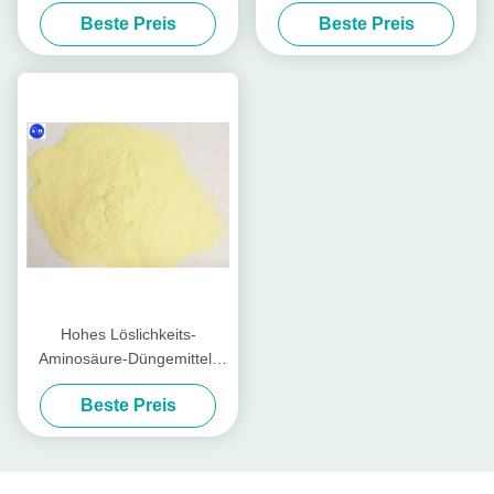
Gemüseursprung alles
des Düngemittel-100%
Beste Preis
Beste Preis
Ernte-Pflanzen
Hohes Löslichkeits-
Aminosäure-Düngemittel-
Pulver, Landwirtschafts-
Beste Preis
Aminosäure 50%