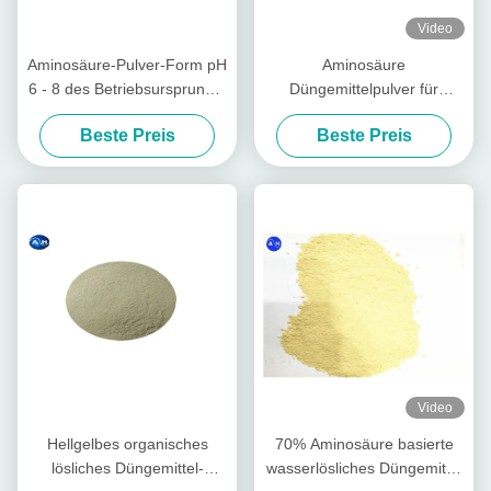
Video
Aminosäure-Pulver-Form pH
Aminosäure
6 - 8 des Betriebsursprungs-
Düngemittelpulver für
hohe Stickstoff-organischen
Pflanzenwachstum PH 4-6
Beste Preis
Beste Preis
Düngemittel-65%
als alkalische
Bodenkonditioner
Video
Hellgelbes organisches
70% Aminosäure basierte
lösliches Düngemittel-
wasserlösliches Düngemittel