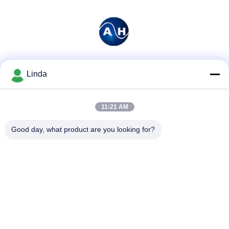
Soziale Medien
Linda
11:21 AM
Schnelle Kontaktaufnahme
Good day, what product are you looking for?
Tel.
86-136-99415698
E-Mail-Adresse
cdaohe88@aliyun.com
Anschrift
4-502, Allee No.8 Yingbin, Jinniu-Bezirk, Chengdu, Sichuan,