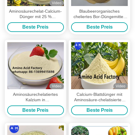
Video
Aminosäurechelat-Calcium-
Blaubeerorganisches
Dünger mit 25 %
cheliertes Bor-Düngemittel,
Gesamtaminosäuren und
chelierter Kalkdünger
Beste Preis
Beste Preis
100 % Wasserlöslichkeit für
Bananenplantagen zur
Verbesserung der
Fruchtbildung und des
Nährstofftransports
Video
Video
Aminosäurechelatiertes
Calcium-Blattdünger mit
Kalzium in
Aminosäure-chelatisiertem
Bananenplantagen
Calcium fördert stärkere
Beste Preis
Beste Preis
Bananenpflanzen und
höhere Ernteerträge