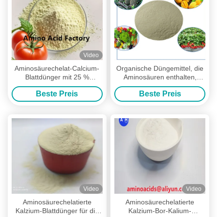
Video
Aminosäurechelat-Calcium-
Organische Düngemittel, die
Blattdünger mit 25 %
Aminosäuren enthalten,
Gesamtaminosäuren und
Chelatkalzium und Bor in
Beste Preis
Beste Preis
100 % Wasserlöslichkeit für
Pflanzennahrung
verbesserte Fruchtansatz
und Nährstofftransport in
Bananenplantagen
Video
Video
Aminosäurechelatierte
Aminosäurechelatierte
Kalzium-Blattdünger für die
Kalzium-Bor-Kalium-