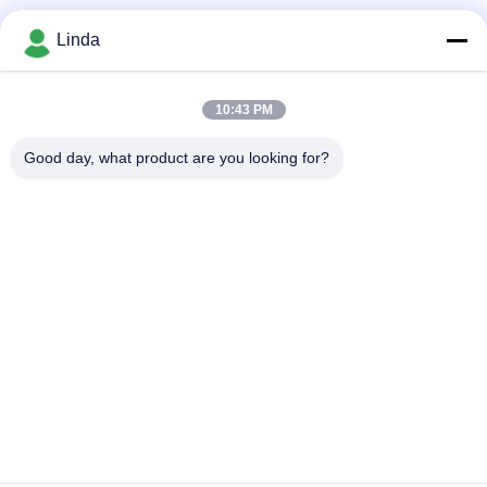
Soziale Medien
Linda
10:43 PM
Schnelle Kontaktaufnahme
Good day, what product are you looking for?
Tel.
86-136-99415698
E-Mail-Adresse
cdaohe88@aliyun.com
Anschrift
4-502, Allee No.8 Yingbin, Jinniu-Bezirk, Chengdu, Sichuan,
China
Datenschutzrichtlinie
|
Sitemap
China gut Qualität Aminosäure-Flüssigdünger Lieferant.