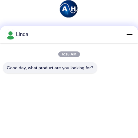
Soziale Medien
Linda
6:18 AM
Schnelle Kontaktaufnahme
Good day, what product are you looking for?
Tel.
86-136-99415698
E-Mail-Adresse
cdaohe88@aliyun.com
Anschrift
4-502, Allee No.8 Yingbin, Jinniu-Bezirk, Chengdu, Sichuan,
China