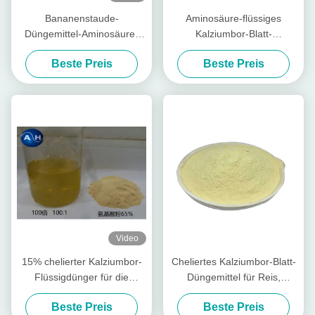
Bananenstaude-
Aminosäure-flüssiges
Düngemittel-Aminosäure-
Kalziumbor-Blatt-
Chelatbildungs-
Düngemittel für
Beste Preis
Beste Preis
Kalziummagnesium-Zink-
Bananenstauden
Bor-Molybdän
Video
15% chelierter Kalziumbor-
Cheliertes Kalziumbor-Blatt-
Flüssigdünger für die
Düngemittel für Reis,
Kartoffeln wasserlöslich
Bananen-Blatt- Düngemittel
Beste Preis
Beste Preis