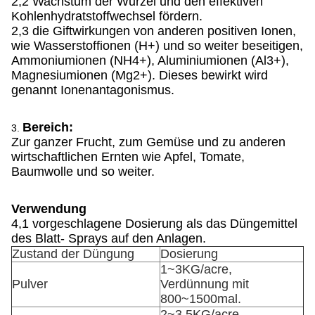
2,2 Wachstum der Wurzel und den effektiven
Kohlenhydratstoffwechsel fördern.
2,3 die Giftwirkungen von anderen positiven Ionen,
wie Wasserstoffionen (H+) und so weiter beseitigen,
Ammoniumionen (NH4+), Aluminiumionen (Al3+),
Magnesiumionen (Mg2+). Dieses bewirkt wird
genannt Ionenantagonismus.
Bereich:
3.
Zur ganzer Frucht, zum Gemüse und zu anderen
wirtschaftlichen Ernten wie Apfel, Tomate,
Baumwolle und so weiter.
Verwendung
4,1 vorgeschlagene Dosierung als das Düngemittel
des Blatt- Sprays auf den Anlagen.
Zustand der Düngung
Dosierung
1~3KG/acre,
Pulver
Verdünnung mit
800~1500mal.
2~3.5KG/acre,