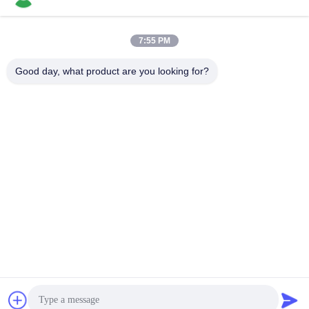
7:55 PM
Schnelle Kontaktaufnahme
Good day, what product are you looking for?
Tel.
86-136-99415698
E-Mail-Adresse
cdaohe88@aliyun.com
Anschrift
4-502, Allee No.8 Yingbin, Jinniu-Bezirk, Chengdu, Sichuan,
China
Datenschutzrichtlinie
|
Sitemap
China gut Qualität Aminosäure-Flüssigdünger Lieferant.
Urheberrecht © 2019-2026 Chengdu Chelation Biology
Technology Co., Ltd. - Alle. Alle Rechte vorbehalten.