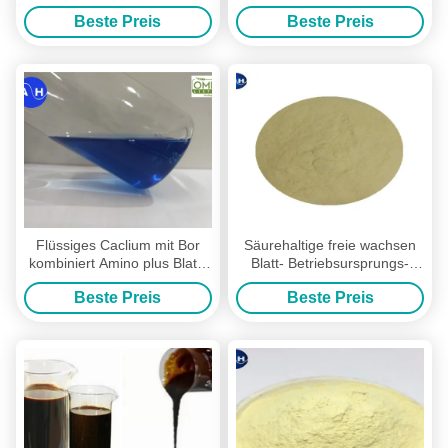
Protein-Hydrolysat-
im Gelb
Beste Preis
Beste Preis
Düngemittel
Flüssiges Caclium mit Bor
Säurehaltige freie wachsen
kombiniert Amino plus Blatt-
Blatt- Betriebsursprungs-
Düngemittel auf der
alkalische Boden-Anwendung
Beste Preis
Beste Preis
basierten Aminosäure
des Düngemittel-40%