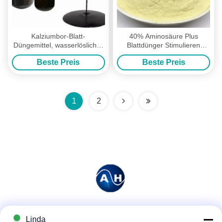
Kalziumbor-Blatt-
40% Aminosäure Plus
Düngemittel, wasserlöslicher
Blattdünger Stimulieren
Huminsäure-Flüssigdünger
Pflanzenwurzelwachstum
Beste Preis
Beste Preis
1
2
Soziale Medien
Linda