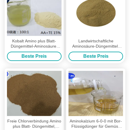
Kobalt Amino plus Blatt-
Landwirtschaftliche
Düngemittel-Aminosäure-
Aminosäure-Düngemittel-
Chelate für das Blatt-
Pulver-Schwefel-Art Tabacco
Beste Preis
Beste Preis
Sprühen
Pflanzen
Freie Chlorverbindung Amino
Aminokalzium 6-0-0 mit Bor-
plus Blatt- Düngemittel,
Flüssigdünger für Gemüse