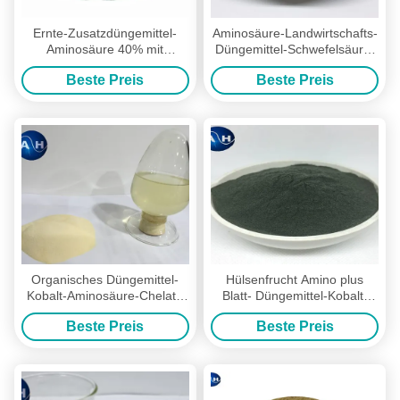
Ernte-Zusatzdüngemittel-
Aminosäure-Landwirtschafts-
Aminosäure 40% mit
Düngemittel-Schwefelsäure-
Chlorverbindungs-Gemüse-
Hydrolyse ohne Chlor für
Beste Preis
Beste Preis
Quelle
Tabacco-Ernten
Organisches Düngemittel-
Hülsenfrucht Amino plus
Kobalt-Aminosäure-Chelate
Blatt- Düngemittel-Kobalt-
für Zuckerrüben
Aminosäure-Chelate 20kg
Beste Preis
Beste Preis
pro Taschen-Verpackung