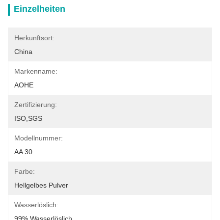
Einzelheiten
Herkunftsort:
China
Markenname:
AOHE
Zertifizierung:
ISO,SGS
Modellnummer:
AA 30
Farbe:
Hellgelbes Pulver
Wasserlöslich:
99% Wasserlöslich