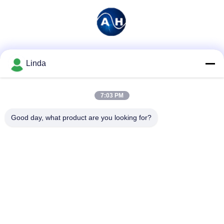
Soziale Medien
Linda
7:03 PM
Schnelle Kontaktaufnahme
Good day, what product are you looking for?
Tel.
86-136-99415698
E-Mail-Adresse
cdaohe88@aliyun.com
Anschrift
4-502, Allee No.8 Yingbin, Jinniu-Bezirk, Chengdu, Sichuan,
China