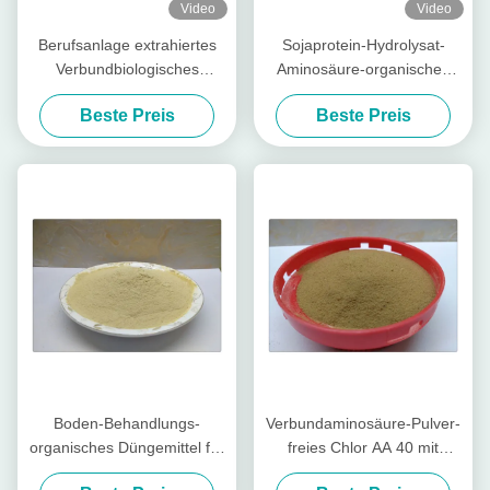
Video
Video
Berufsanlage extrahiertes
Sojaprotein-Hydrolysat-
Verbundbiologisches
Aminosäure-organisches
Düngemittel des
Düngemittel 80
Beste Preis
Beste Preis
aminosäure-Pulver-70%
Boden-Behandlungs-
Verbundaminosäure-Pulver-
organisches Düngemittel für
freies Chlor AA 40 mit
Gemüse mit Aminosäure-
Tierquelle für Kartoffel