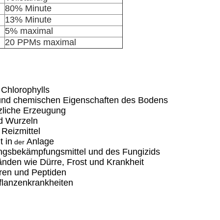
80% Minute
13% Minute
5% maximal
20 PPMs maximal
 Chlorophylls
n und chemischen Eigenschaften des Bodens
nzliche Erzeugung
d Wurzeln
 Reizmittel
t in
Anlage
der
lingsbekämpfungsmittel und des Fungizids
nden wie Dürre, Frost und Krankheit
uren und Peptiden
flanzenkrankheiten