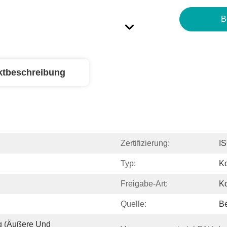
B
ktbeschreibung
Zertifizierung:
I
Typ:
K
Freigabe-Art:
Ko
Quelle:
Be
 (äußere Und 