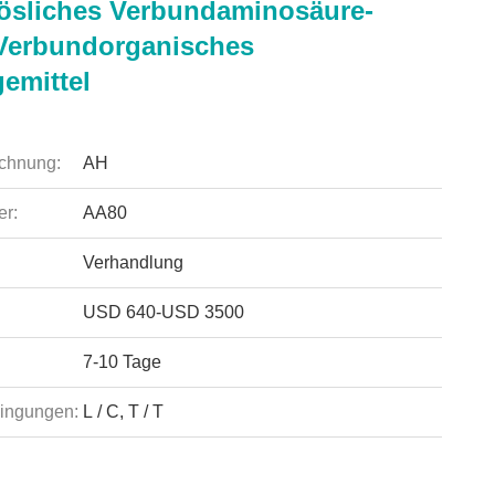
ösliches Verbundaminosäure-
 Verbundorganisches
emittel
chnung:
AH
r:
AA80
Verhandlung
USD 640-USD 3500
7-10 Tage
ingungen:
L / C, T / T