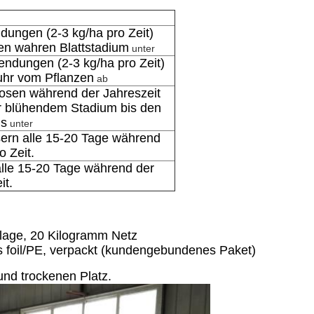
UNG
ndungen (2-3
kg/ha
pro Zeit
)
en wahren Blattstadium
unter
wendungen (2-3
kg/ha
pro Zeit
)
fuhr vom Pflanzen
ab
Dosen
während der Jahreszeit
or blühendem Stadium bis den
ms
unter
ern alle 15-20 Tage
während
o Zeit
.
lle 15-20 Tage
während der
it
.
lage, 20
Kilogramm Netz
foil/PE, verpackt
(kundengebundenes Paket)
und trockenen Platz.