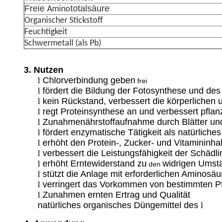
Freie
totalsäure
Amino
Organischer Stickstoff
Feuchtigkeit
Schwermetall (als Pb)
3.
Nutzen
l
Chlorverbindung geben
frei
l
fördert die Bildung der Fotosynthese und des
l
kein Rückstand, verbessert die körperliche
l
regt Proteinsynthese an und verbessert pfla
l
Zunahmenährstoffaufnahme durch Blätter un
l
fördert enzymatische Tätigkeit als natürliches
l
erhöht
den Protein-, Zucker- und Vitamininhal
l
verbessert die Leistungsfähigkeit der Schäd
l
erhöht Erntewiderstand zu
widrigen Umstä
den
l
stützt die Anlage mit erforderlichen Aminosä
l
verringert das Vorkommen von bestimmten P
l
Zunahmen ernten Ertrag und Qualität
natürliches organisches Düngemittel des
l