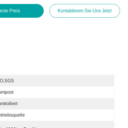
este Preis
Kontaktieren Sie Uns Jetzt
SO,SGS
ompost
ntrolliert
triebsquelle