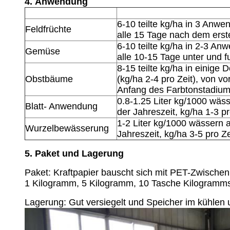
4.
Anwendung
ERNTE
EMPFOHLENE ANWEND
6-10
teilte kg/ha in 3 Anwe
Feldfrüchte
alle 15 Tage nach dem erst
6-10
teilte kg/ha in 2-3 An
Gemüse
alle 10-15 Tage unter und 
8-15
teilte kg/ha in einige 
Obstbäume
(kg/ha
2-4
pro Zeit
), von v
Anfang des Farbtonstadiu
0.8-1.25
Liter kg/1000 wäss
Blatt- Anwendung
der Jahreszeit
, kg/ha
1-3
pr
1-2
Liter kg/1000 wässern a
Wurzelbewässerung
Jahreszeit
, kg/ha 3-5
pro Ze
5.
Paket und Lagerung
Paket:
Kraftpapier bauscht sich mit PET-Zwischen
1
Kilogramm, 5
Kilogramm, 10
Tasche Kilogramms 
Lagerung: Gut
versiegelt
und Speicher im kühlen 