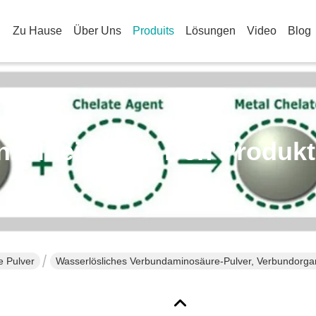
Zu Hause
Über Uns
Produits
Lösungen
Video
Blog
nzelheiten Zu Den Produk
 Pulver
Wasserlösliches Verbundaminosäure-Pulver, Verbundorga