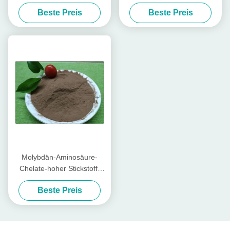
Aminosäure cheliertes
Düngemittel mit
Beste Preis
Beste Preis
Kalziummagnesium-Zink
Aminosäuren in den Anlagen
Molybdän-Aminosäure-
Chelate-hoher Stickstoff-
organisches Düngemittel für
Beste Preis
Obstbäume