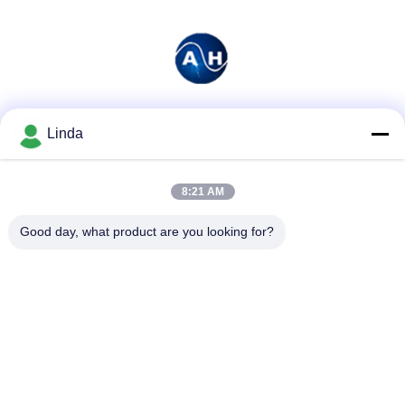
Soziale Medien
Linda
8:21 AM
Schnelle Kontaktaufnahme
Good day, what product are you looking for?
Tel.
86-136-99415698
E-Mail-Adresse
cdaohe88@aliyun.com
Anschrift
4-502, Allee No.8 Yingbin, Jinniu-Bezirk, Chengdu, Sichuan,