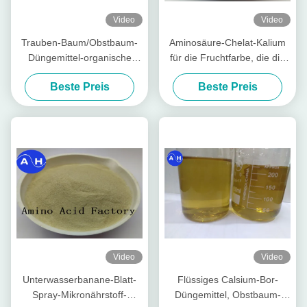
Video
Video
Trauben-Baum/Obstbaum-
Aminosäure-Chelat-Kalium
Düngemittel-organische
für die Fruchtfarbe, die die
Aminosäure chelierten
Entwicklung der roten Farbe
Beste Preis
Beste Preis
Mineralien
fördert
Video
Video
Unterwasserbanane-Blatt-
Flüssiges Calsium-Bor-
Spray-Mikronährstoff-
Düngemittel, Obstbaum-