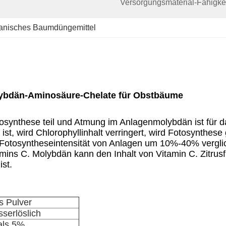
Versorgungsmaterial-Fähigkei
anisches Baumdüngemittel
lybdän-Aminosäure-Chelate für Obstbäume
osynthese teil und Atmung im Anlagenmolybdän ist für da
st, wird Chlorophyllinhalt verringert, wird Fotosynthes
e Fotosyntheseintensität von Anlagen um 10%-40% vergl
amins C. Molybdän kann den Inhalt von Vitamin C. Zitru
st.
s Pulver
serlöslich
als 5%