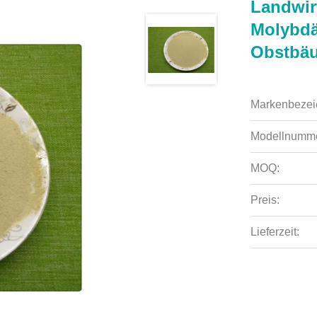
Landwir
Molybdä
Obstbä
Markenbezei
Modellnumme
MOQ:
Preis:
Lieferzeit: