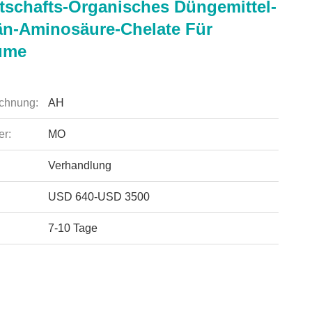
tschafts-Organisches Düngemittel-
n-Aminosäure-Chelate Für
ume
chnung:
AH
r:
MO
Verhandlung
USD 640-USD 3500
7-10 Tage