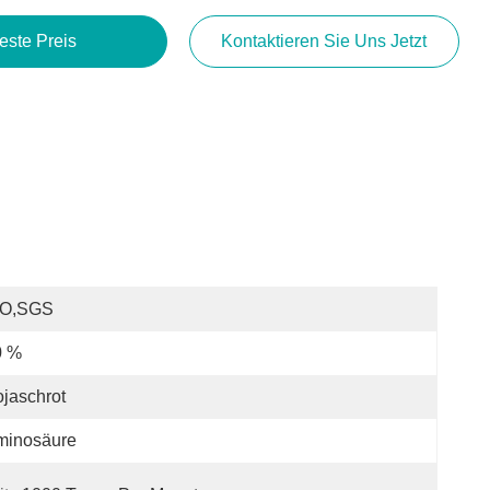
este Preis
Kontaktieren Sie Uns Jetzt
SO,SGS
0 %
jaschrot
minosäure