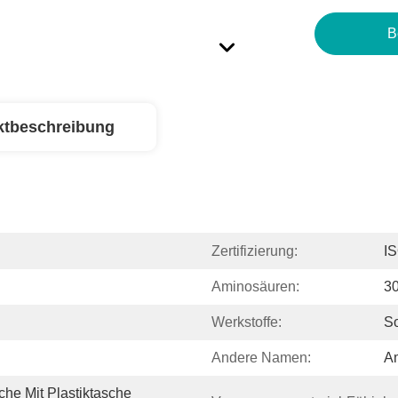
B
ktbeschreibung
Zertifizierung:
I
Aminosäuren:
3
Werkstoffe:
So
Andere Namen:
A
he Mit Plastiktasche 