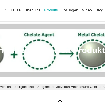
Zu Hause
Über Uns
Produits
Lösungen
Video
Blog
nzelheiten Zu Den Produk
wirtschafts-organisches Düngemittel-Molybdän-Aminosäure-Chelate 