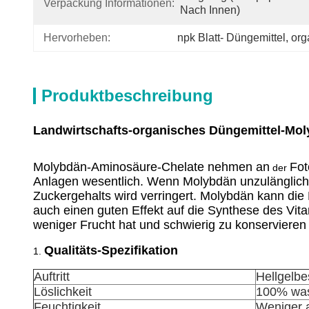
Verpackung Informationen:
Nach Innen)
Hervorheben:
npk Blatt- Düngemittel
, 
org
Produktbeschreibung
Landwirtschafts-organisches Düngemittel-Mo
Molybdän-Aminosäure-Chelate nehmen an
Fot
der
Anlagen wesentlich. Wenn Molybdän unzulänglich i
Zuckergehalts wird verringert. Molybdän kann di
auch einen guten Effekt auf die Synthese des Vit
weniger Frucht hat und schwierig zu konservieren i
Qualitäts-Spezifikation
1.
Auftritt
Hellgelbe
Löslichkeit
100% was
Feuchtigkeit
Weniger 