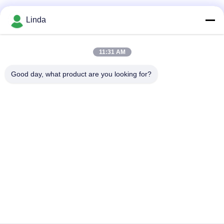
Soziale Medien
Linda
11:31 AM
Schnelle Kontaktaufnahme
Good day, what product are you looking for?
Tel.
86-136-99415698
E-Mail-Adresse
cdaohe88@aliyun.com
Anschrift
4-502, Allee No.8 Yingbin, Jinniu-Bezirk, Chengdu, Sichuan,
China
Datenschutzrichtlinie
|
Sitemap
China gut Qualität Aminosäure-Flüssigdünger Lieferant.