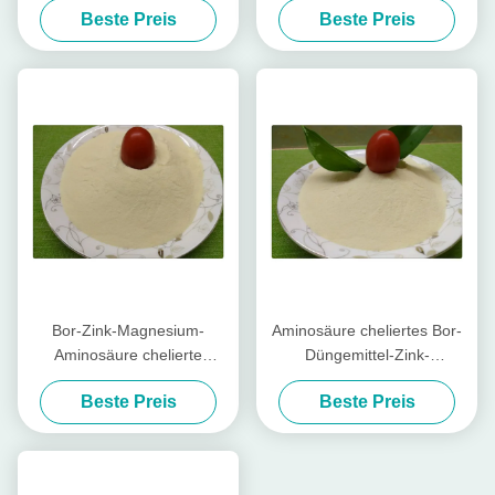
Beste Preis
Beste Preis
Paprika
Blatt- Düngemittel
Bor-Zink-Magnesium-
Aminosäure cheliertes Bor-
Aminosäure chelierte
Düngemittel-Zink-
Mikronährstoff-hellgelbe
Magnesium-wasserlösliches
Beste Preis
Beste Preis
Pulver-Form
Düngemittel