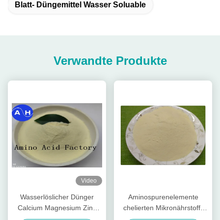
Blatt- Düngemittel Wasser Soluable
Verwandte Produkte
Video
Wasserlöslicher Dünger
Aminospurenelemente
Calcium Magnesium Zink
chelierten Mikronährstoff-
Bor Molybdän für bunte
Düngemittel, organisches