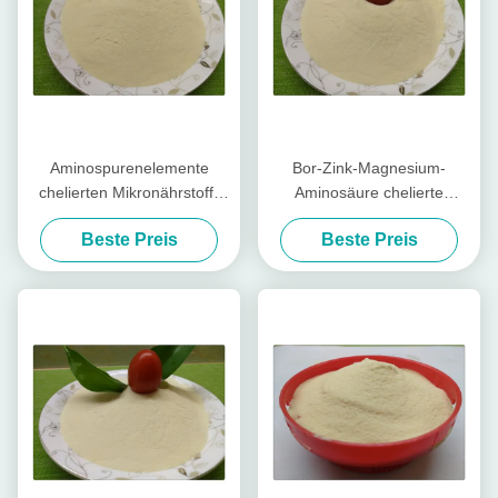
Aminospurenelemente
Bor-Zink-Magnesium-
chelierten Mikronährstoff-
Aminosäure chelierte
Düngemittel, organisches
Mikronährstoff-hellgelbe
Beste Preis
Beste Preis
Blatt- Düngemittel
Pulver-Form