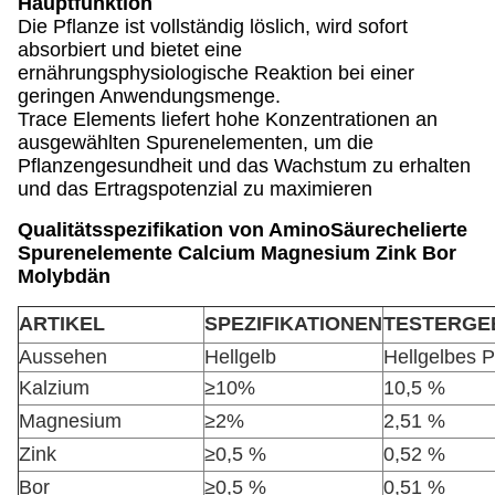
Hauptfunktion
Die Pflanze ist vollständig löslich, wird sofort
absorbiert und bietet eine
ernährungsphysiologische Reaktion bei einer
geringen Anwendungsmenge.
Trace Elements liefert hohe Konzentrationen an
ausgewählten Spurenelementen, um die
Pflanzengesundheit und das Wachstum zu erhalten
und das Ertragspotenzial zu maximieren
Qualitätsspezifikation von Amino
Säurechelierte
Spurenelemente Calcium Magnesium Zink Bor
Molybdän
ARTIKEL
SPEZIFIKATIONEN
TESTERGE
Aussehen
Hellgelb
Hellgelbes P
Kalzium
≥10%
10,5 %
Magnesium
≥2%
2,51 %
Zink
≥0,5 %
0,52 %
Bor
≥0,5 %
0,51 %