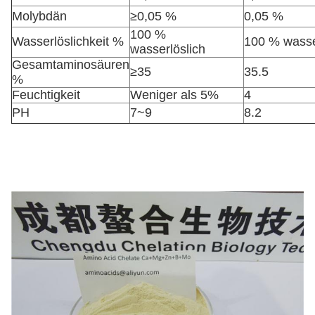
Molybdän
≥0,05 %
0,05 %
100 %
Wasserlöslichkeit %
100 % wasse
wasserlöslich
Gesamtaminosäuren
≥35
35.5
%
Feuchtigkeit
Weniger als 5%
4
PH
7~9
8.2