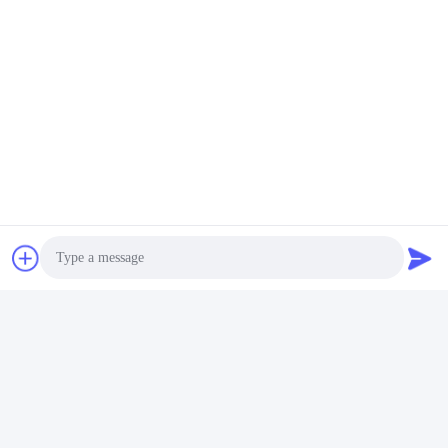
Beste Preis
Soziale Medien
Schnelle Kontaktaufnahme
Tel.
Photo
86-136-99415698
Video Call
E-Mail-Adresse