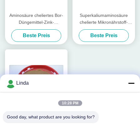
Aminosäure cheliertes Bor-
Superkaliumaminosäure
Düngemittel-Zink-
chelierte Mikronährstoff-
Magnesium-wasserlösliches
Düngemittel mit
Beste Preis
Beste Preis
Düngemittel
hydrolysierten Proteinen
Linda
10:28 PM
Good day, what product are you looking for?
Aminosäure-Kalium chelierte
Mikronährstoff-Düngemittel
organisch für Wassermelone