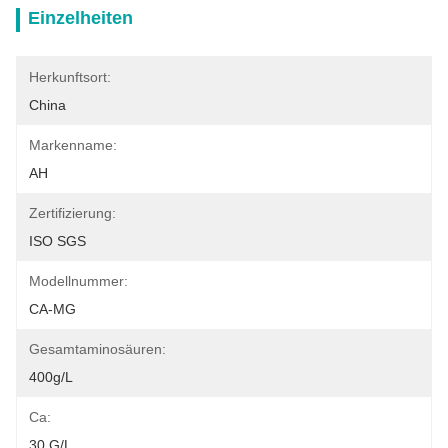
Einzelheiten
Herkunftsort:
China
Markenname:
AH
Zertifizierung:
ISO SGS
Modellnummer:
CA-MG
Gesamtaminosäuren:
400g/L
Ca:
30 G/l