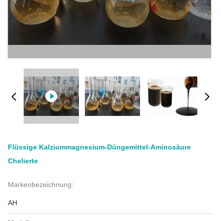
Flüssige Kalziummagnesium-Düngemittel-Aminosäure
Chelierte
Markenbezeichnung:
AH