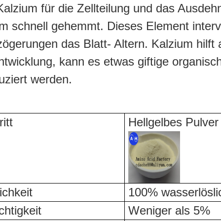
alzium für die Zellteilung und das Ausdeh
 schnell gehemmt. Dieses Element interven
gerungen das Blatt- Altern. Kalzium hilf
ntwicklung, kann es etwas giftige organisc
uziert werden.
itt
Hellgelbes Pulver
ichkeit
100% wasserlösli
htigkeit
Weniger als 5%