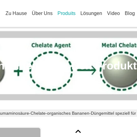
Zu Hause
Über Uns
Produits
Lösungen
Video
Blog
nzelheiten Zu Den Produk
iumaminosäure-Chelate-organisches Bananen-Düngemittel speziell fü