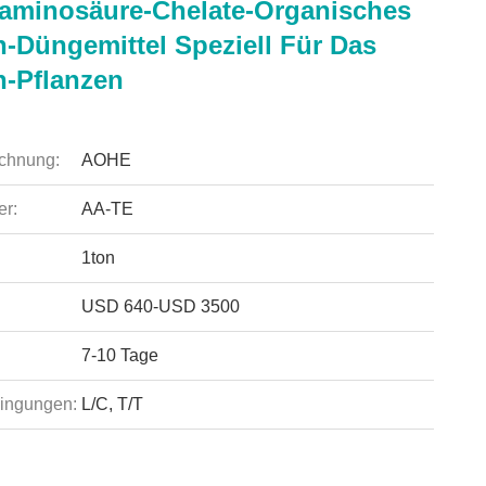
aminosäure-Chelate-Organisches
-Düngemittel Speziell Für Das
-Pflanzen
chnung:
AOHE
r:
AA-TE
1ton
USD 640-USD 3500
7-10 Tage
ingungen:
L/C, T/T