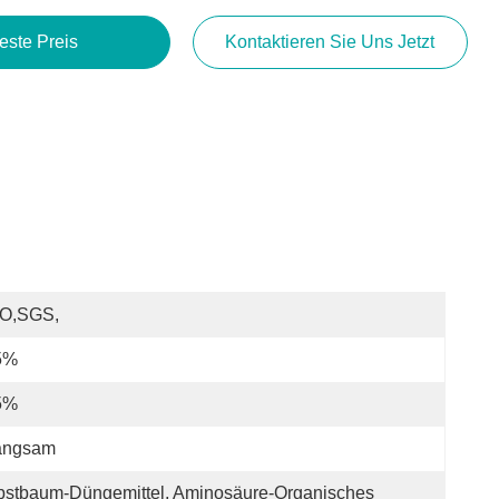
este Preis
Kontaktieren Sie Uns Jetzt
SO,SGS,
5%
5%
angsam
stbaum-Düngemittel, Aminosäure-Organisches 