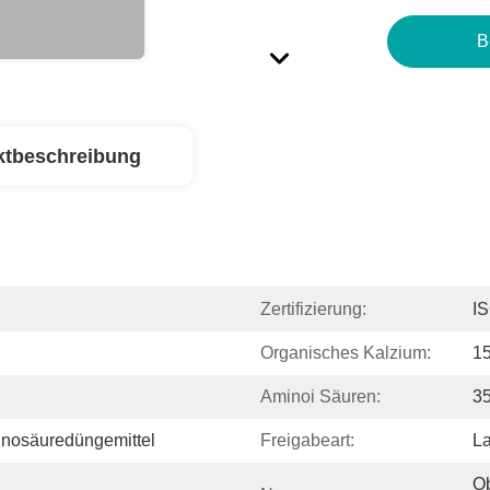
B
ktbeschreibung
Zertifizierung:
I
Organisches Kalzium:
1
Aminoi Säuren:
3
nosäuredüngemittel
Freigabeart:
L
Ob