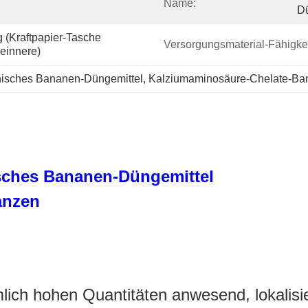
Name:
Dü
(Kraftpapier-Tasche 
Versorgungsmaterial-Fähigkei
einnere)
nisches Bananen-Düngemittel
, 
Kalziumaminosäure-Chelate-Ba
ches Bananen-Düngemittel
anzen
mlich hohen Quantitäten anwesend, lokalisi