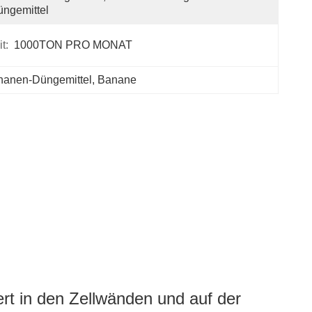
ngemittel
t:
1000TON PRO MONAT
nanen-Düngemittel
, 
Banane
ert in den Zellwänden und auf der