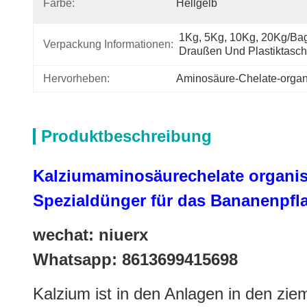
Farbe:
Hellgelb
1Kg, 5Kg, 10Kg, 20Kg/Bag 
Verpackung Informationen:
Draußen Und Plastiktasch
Hervorheben:
Aminosäure-Chelate-orga
Produktbeschreibung
Kalziumaminosäurechelate
organis
Spezialdünger für das Bananenpfl
wechat: niuerx
Whatsapp: 8613699415698
Kalzium ist in den Anlagen in den zie