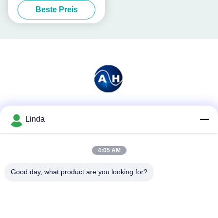
Beste Preis
Obstbäume
Soziale Medien
Linda
4:05 AM
Schnelle Kontaktaufnahme
Good day, what product are you looking for?
Tel.
86-136-99415698
E-Mail-Adresse