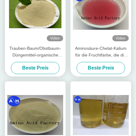
Video
Video
Trauben-Baum/Obstbaum-
Aminosäure-Chelat-Kalium
Düngemittel-organische
für die Fruchtfarbe, die die
Aminosäure chelierten
Entwicklung der roten Farbe
Beste Preis
Beste Preis
Mineralien
fördert