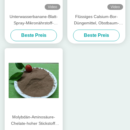
Video
Video
Unterwasserbanane-Blatt-
Flüssiges Calsium-Bor-
Spray-Mikronährstoff-
Düngemittel, Obstbaum-
Aminosäure cheliertes
Düngemittel mit
Beste Preis
Beste Preis
Kalziummagnesium-Zink
Aminosäuren in den Anlagen
Molybdän-Aminosäure-
Chelate-hoher Stickstoff-
organisches Düngemittel für