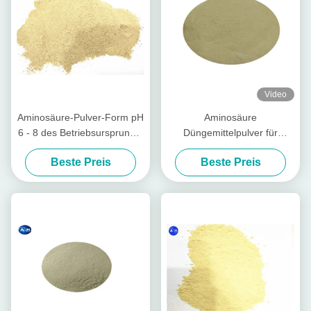
Video
Aminosäure-Pulver-Form pH
Aminosäure
6 - 8 des Betriebsursprungs-
Düngemittelpulver für
hohe Stickstoff-organischen
Pflanzenwachstum PH 4-6
Beste Preis
Beste Preis
Düngemittel-65%
als alkalische
Bodenkonditioner