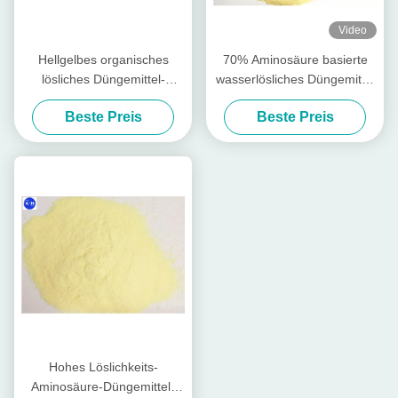
Video
Hellgelbes organisches
70% Aminosäure basierte
lösliches Düngemittel-
wasserlösliches Düngemittel
Gemüseursprung alles
des Düngemittel-100%
Beste Preis
Beste Preis
Ernte-Pflanzen
Hohes Löslichkeits-
Aminosäure-Düngemittel-