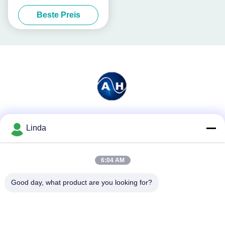
Pulver, Landwirtschafts-
Beste Preis
Aminosäure 50%
Soziale Medien
Linda
6:04 AM
Schnelle Kontaktaufnahme
Good day, what product are you looking for?
Tel.
86-136-99415698