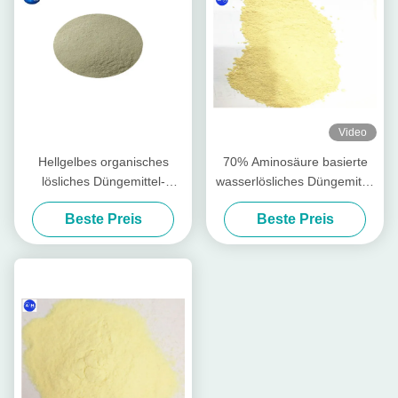
Video
Hellgelbes organisches
70% Aminosäure basierte
lösliches Düngemittel-
wasserlösliches Düngemittel
Gemüseursprung alles
des Düngemittel-100%
Beste Preis
Beste Preis
Ernte-Pflanzen