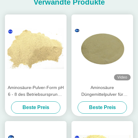
Verwandte Produkte
Video
Aminosäure-Pulver-Form pH
Aminosäure
6 - 8 des Betriebsursprungs-
Düngemittelpulver für
hohe Stickstoff-organischen
Pflanzenwachstum PH 4-6
Beste Preis
Beste Preis
Düngemittel-65%
als alkalische
Bodenkonditioner