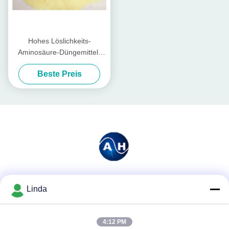
Hohes Löslichkeits-
Aminosäure-Düngemittel-
Pulver, Landwirtschafts-
Beste Preis
Aminosäure 50%
Soziale Medien
Linda
4:12 PM