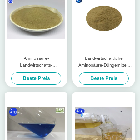
Aminosäure-
Landwirtschaftliche
Landwirtschafts-
Aminosäure-Düngemittel-
Düngemittel-Schwefelsäure-
Pulver-Schwefel-Art Tabacco
Beste Preis
Beste Preis
Hydrolyse ohne Chlor für
Pflanzen
Tabacco-Ernten