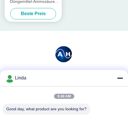
Düngemittel-Aminosäure-
Chelate für das Blatt-
Beste Preis
Sprühen
Soziale Medien
Linda
9:48 AM
Schnelle Kontaktaufnahme
Good day, what product are you looking for?
Tel.
86-136-99415698