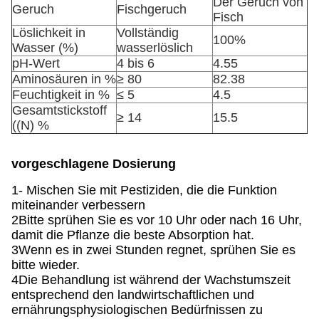
Der Geruch von
Geruch
Fischgeruch
Fisch
Löslichkeit in
Vollständig
100%
Wasser (%)
wasserlöslich
pH-Wert
4 bis 6
4.55
Aminosäuren in %
≥ 80
82.38
Feuchtigkeit in %
≤ 5
4.5
Gesamtstickstoff
≥ 14
15.5
((N) %
vorgeschlagene Dosierung
1- Mischen Sie mit Pestiziden, die die Funktion
miteinander verbessern
2Bitte sprühen Sie es vor 10 Uhr oder nach 16 Uhr,
damit die Pflanze die beste Absorption hat.
3Wenn es in zwei Stunden regnet, sprühen Sie es
bitte wieder.
4Die Behandlung ist während der Wachstumszeit
entsprechend den landwirtschaftlichen und
ernährungsphysiologischen Bedürfnissen zu