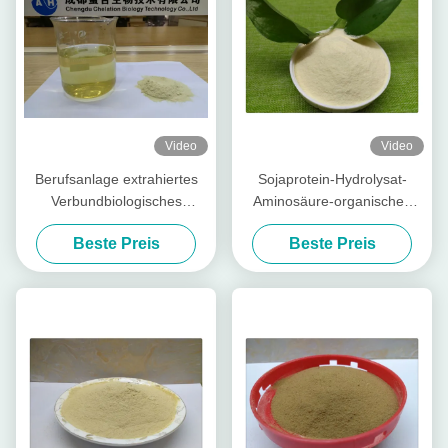
Video
Video
Berufsanlage extrahiertes
Sojaprotein-Hydrolysat-
Verbundbiologisches
Aminosäure-organisches
Düngemittel des
Düngemittel 80
Beste Preis
Beste Preis
aminosäure-Pulver-70%