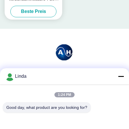
organisches wasserlösliches
Beste Preis
20kg/Tasche
Soziale Medien
Linda
1:24 PM
Schnelle Kontaktaufnahme
Good day, what product are you looking for?
Tel.
86-136-99415698