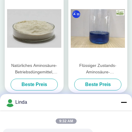
Natürliches Aminosäure-
Flüssiger Zustands-
Betriebsdüngemittel,
Aminosäure-
Molybdän-Düngemittel
Betriebsdüngemittel-
Beste Preis
Beste Preis
organisch
Kalziumbor-freies Chlor und
Nitrat
Linda
9:32 AM