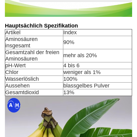
Hauptsächlich Spezifikation
Artikel
Index
Aminosäuren
90%
insgesamt
Gesamtzahl der freien
mehr als 20%
Aminosäuren
pH-Wert
4 bis 6
Chlor
weniger als 1%
Wasserlöslich
100%
Aussehen
blassgelbes Pulver
Gesamtdioxid
13%