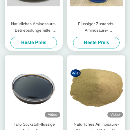
Natürliches Aminosäure-
Flüssiger Zustands-
Betriebsdüngemittel,
Aminosäure-
Molybdän-Düngemittel
Betriebsdüngemittel-
Beste Preis
Beste Preis
organisch
Kalziumbor-freies Chlor und
Nitrat
Video
Video
Hallo Stickstoff-flüssige
Natürliches Aminosäure-