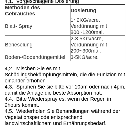
4,1. Vorgeschlagene Dosierung
Methoden des
Dosierung
Gebrauches
1~2KG/acre,
Blatt- Spray
Verdünnung mit
800~1200mal.
2-3.5KG/acre,
Berieselung
Verdünnung mit
200~300mal.
Boden-/Bodendüngemittel
3-5KG/acre.
4,2. Mischen Sie es mit
Schädlingsbekämpfungsmitteln, die die Funktion mit
einander erhöhen
4,3. Sprühen Sie sie bitte vor 10am oder nach 4pm,
damit die Anlage die beste Absorption hat.
4,4. Bitte Wiederspray es, wenn der Regen in
2hours kommt.
4,5. Wiederholen Sie Behandlungen während der
Vegetationsperiode entsprechend
landwirtschaftlichem und Ernährungsbedarf.