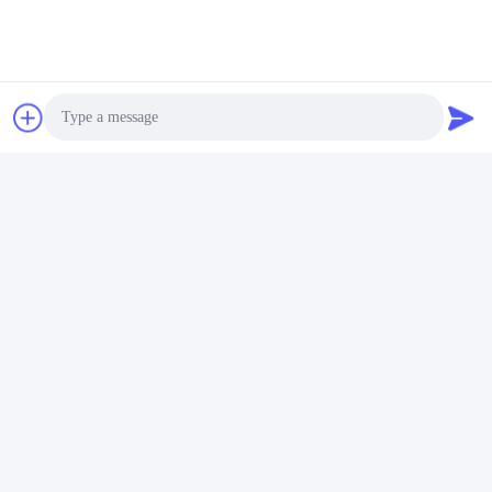
Soziale Medien
Photo
Video Call
Schnelle Kontaktaufnahme
Audio Call
Tel.
86-136-99415698
E-Mail-Adresse
cdaohe88@aliyun.com