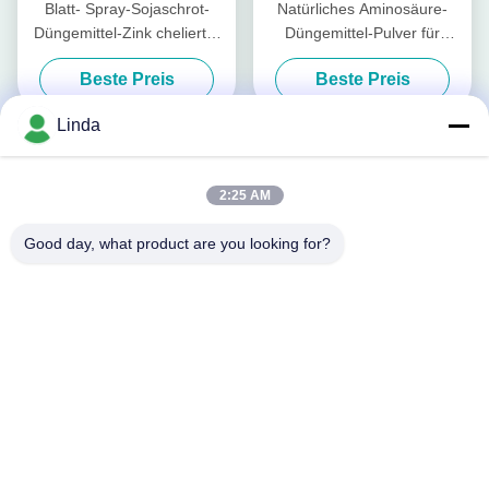
Blatt- Spray-Sojaschrot-
Natürliches Aminosäure-
Düngemittel-Zink chelierter
Düngemittel-Pulver für
agrochemischer hoher
Betriebswachstums-Chelate-
Beste Preis
Beste Preis
Reinheitsgrad
Magnesium
Linda
2:25 AM
Good day, what product are you looking for?
Organisches
Kaliumaminosäure-
Betriebsdüngemittel für die
Beste Preis
Tomatenpflanze