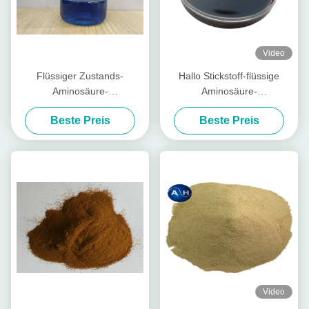
Video
Flüssiger Zustands-
Hallo Stickstoff-flüssige
Aminosäure-
Aminosäure-
Betriebsdüngemittel-
Betriebsdüngemittel-
Beste Preis
Beste Preis
Kalziumbor-freies Chlor und
Bewässerungssystem-
Nitrat
Unterstützung
Video