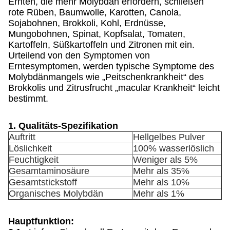
Ernten, die mehr Molybdän erfordern, schließen
rote Rüben, Baumwolle, Karotten, Canola,
Sojabohnen, Brokkoli, Kohl, Erdnüsse,
Mungobohnen, Spinat, Kopfsalat, Tomaten,
Kartoffeln, Süßkartoffeln und Zitronen mit ein.
Urteilend von den Symptomen von
Erntesymptomen, werden typische Symptome des
Molybdänmangels wie „Peitschenkrankheit“ des
Brokkolis und Zitrusfrucht „macular Krankheit“ leicht
bestimmt.
1. Qualitäts-Spezifikation
Auftritt
Hellgelbes Pulver
Löslichkeit
100% wasserlöslich
Feuchtigkeit
Weniger als 5%
Gesamtaminosäure
Mehr als 35%
Gesamtstickstoff
Mehr als 10%
Organisches Molybdän
Mehr als 1%
Hauptfunktion: