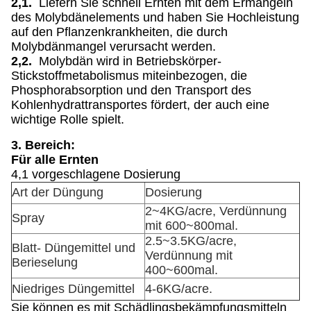
2,1.
Liefern Sie schnell Ernten mit dem Ermangeln
des Molybdänelements und haben Sie Hochleistung
auf den Pflanzenkrankheiten, die durch
Molybdänmangel verursacht werden.
2,2.
Molybdän wird in Betriebskörper-
Stickstoffmetabolismus miteinbezogen, die
Phosphorabsorption und den Transport des
Kohlenhydrattransportes fördert, der auch eine
wichtige Rolle spielt.
3. Bereich:
Für alle Ernten
4,1 vorgeschlagene Dosierung
Art der Düngung
Dosierung
2~4KG/acre, Verdünnung
Spray
mit 600~800mal.
2.5~3.5KG/acre,
Blatt- Düngemittel und
Verdünnung mit
Berieselung
400~600mal.
Niedriges Düngemittel
4-6KG/acre.
Sie können es mit Schädlingsbekämpfungsmitteln