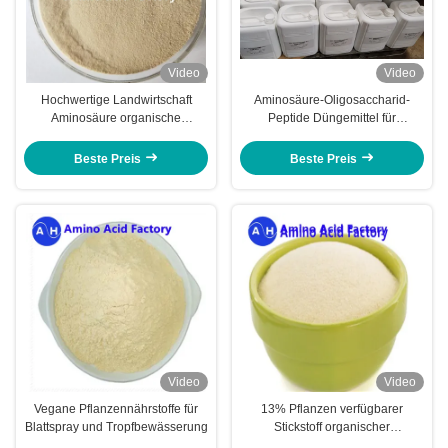
Video
Video
Hochwertige Landwirtschaft
Aminosäure-Oligosaccharid-
Aminosäure organische
Peptide Düngemittel für
Düngemittel für die Verwendung
Blattdünger gegen Kälte
von Chili-Pfeffer
Beste Preis
Beste Preis
Video
Video
Vegane Pflanzennährstoffe für
13% Pflanzen verfügbarer
Blattspray und Tropfbewässerung
Stickstoff organischer
Zusammensetzung L-Aminosäure