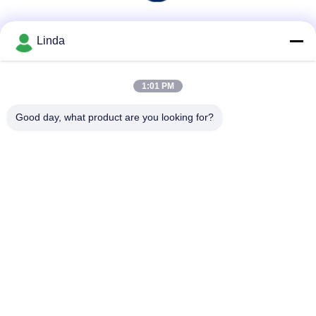
Soziale Medien
Linda
1:01 PM
Schnelle Kontaktaufnahme
Good day, what product are you looking for?
Tel.
86-136-99415698
E-Mail-Adresse
cdaohe88@aliyun.com
Anschrift
4-502, Allee No.8 Yingbin, Jinniu-Bezirk, Chengdu, Sichuan,
China
Datenschutzrichtlinie
|
Sitemap