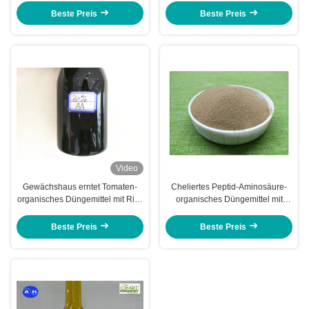
Dünger für Pflanzen
Beste Preis
Beste Preis
Video
Gewächshaus erntet Tomaten-
Cheliertes Peptid-Aminosäure-
organisches Düngemittel mit Rich
organisches Düngemittel mit
Amino Acid
nützlichen Bakterien
Beste Preis
Beste Preis