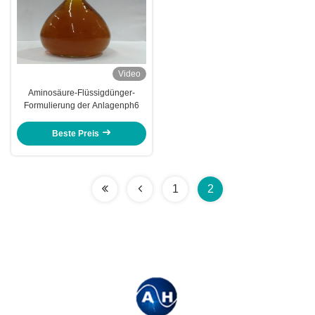
Video
Aminosäure-Flüssigdünger-
Formulierung der Anlagenph6
Beste Preis
1
2