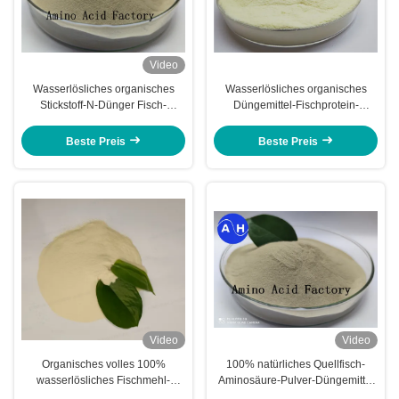
Video
Wasserlösliches organisches
Wasserlösliches organisches
Stickstoff-N-Dünger Fisch-
Düngemittel-Fischprotein-
Hydrolysat-Pulver
Hydrolysat mit Stickstoff NPK 15-
1-1
Beste Preis
Beste Preis
Video
Video
Organisches volles 100%
100% natürliches Quellfisch-
wasserlösliches Fischmehl-
Aminosäure-Pulver-Düngemittel
Protein-feste Düngemittel-Fabrik
12-0-0 wasserlöslich