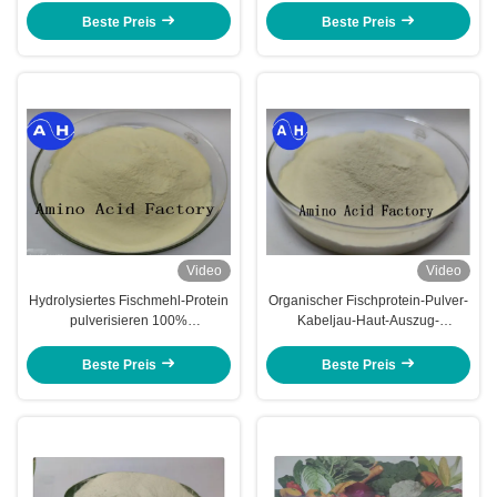
Beste Preis
Beste Preis
Video
Video
Hydrolysiertes Fischmehl-Protein
Organischer Fischprotein-Pulver-
pulverisieren 100%
Kabeljau-Haut-Auszug-
wasserlösliches Düngemittel
landwirtschaftliches Düngemittel
wasserlöslich
Beste Preis
Beste Preis