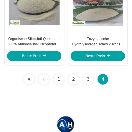
Organische Stickstoff-Quelle des
Enzymatische
80% Aminosäure-Fischprotein-
Hydrolyseorganisches 20kg/Bag
Düngemittel-14-0-0
Fischmehl-Düngemittel
Beste Preis
Beste Preis
1
2
3
4