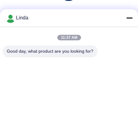
Soziale Medien
Linda
11:37 AM
Schnelle Kontaktaufnahme
Good day, what product are you looking for?
Tel.
86-136-99415698
E-Mail-Adresse
cdaohe88@aliyun.com
Anschrift
4-502, Allee No.8 Yingbin, Jinniu-Bezirk, Chengdu, Sichuan,
China
Datenschutzrichtlinie
|
Sitemap