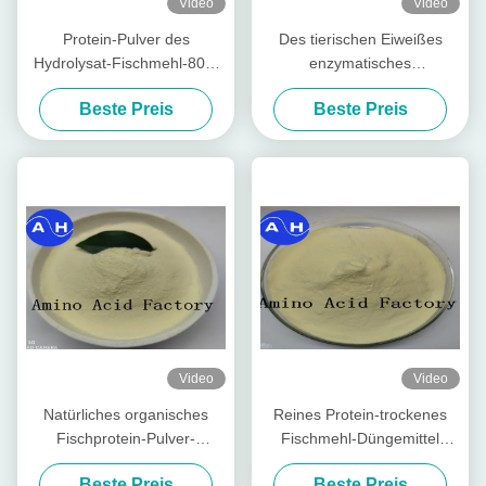
Video
Video
Protein-Pulver des
Des tierischen Eiweißes
Hydrolysat-Fischmehl-80%
enzymatisches
extrahiert der Tasche 50lb
wasserlösliches Düngemittel
Beste Preis
Beste Preis
von der Kabeljau-(15-1-1)
des Aminosäure-Pulver-
Stickstoff-14-0-0
Video
Video
Natürliches organisches
Reines Protein-trockenes
Fischprotein-Pulver-
Fischmehl-Düngemittel
Hydrolysat-Düngemittel
extrahiert vom Kabeljau-
Beste Preis
Beste Preis