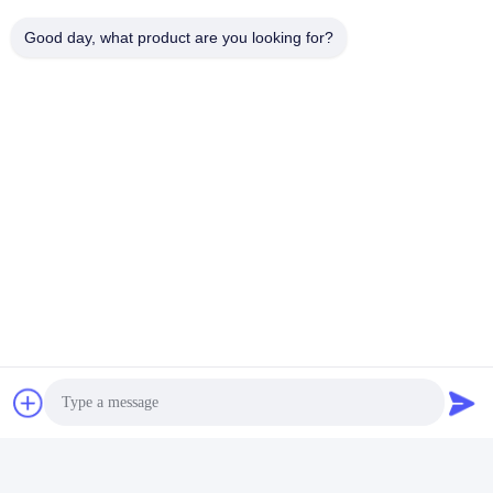
Good day, what product are you looking for?
Soziale Medien
Schnelle Kontaktaufnahme
Tel.
86-136-99415698
E-Mail-Adresse
cdaohe88@aliyun.com
Anschrift
4-502, Allee No.8 Yingbin, Jinniu-Bezirk, Chengdu, Sichuan,
China