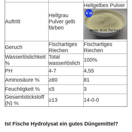
Hellgelbes Pulver
Hellgrau
Auftritt
Pulver gelb
färben
Fischartiges
Fischartiges
Geruch
Riechen
Riechen
Wasserlöslichkeit
Total
100%
%
wasserlöslich
PH
4-7
4,55
Aminosäure %
≥80
81
Feuchtigkeit %
≤5
3
Gesamtstickstoff
≥13
14-0-0
(N) %
Ist Fische Hydrolysat ein gutes Düngemittel?