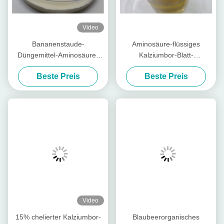
Video
Bananenstaude-
Aminosäure-flüssiges
Düngemittel-Aminosäure-
Kalziumbor-Blatt-
Chelatbildungs-
Düngemittel für
Beste Preis
Beste Preis
Kalziummagnesium-Zink-
Bananenstauden
Bor-Molybdän
Video
15% chelierter Kalziumbor-
Blaubeerorganisches