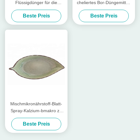
Flüssigdünger für die
cheliertes Bor-Düngemittel,
Kartoffeln wasserlöslich
chelierter Kalkdünger
Beste Preis
Beste Preis
Mischmikronährstoff-Blatt-
Spray-Kalzium-bmakro zu
den Wasserkulturlandwirten
Beste Preis