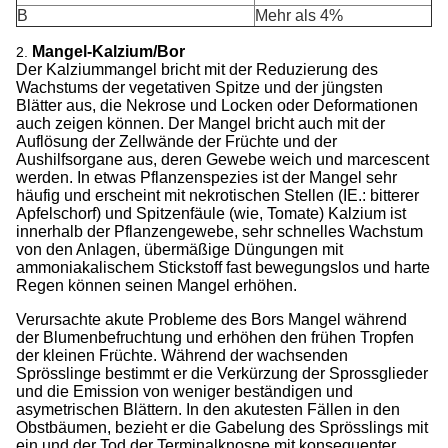
B
Mehr als 4%
Mangel-Kalzium/Bor
2.
Der Kalziummangel bricht mit der Reduzierung des
Wachstums der vegetativen Spitze und der jüngsten
Blätter aus, die Nekrose und Locken oder Deformationen
auch zeigen können. Der Mangel bricht auch mit der
Auflösung der Zellwände der Früchte und der
Aushilfsorgane aus, deren Gewebe weich und marcescent
werden. In etwas Pflanzenspezies ist der Mangel sehr
häufig und erscheint mit nekrotischen Stellen (IE.: bitterer
Apfelschorf) und Spitzenfäule (wie, Tomate) Kalzium ist
innerhalb der Pflanzengewebe, sehr schnelles Wachstum
von den Anlagen, übermäßige Düngungen mit
ammoniakalischem Stickstoff fast bewegungslos und harte
Regen können seinen Mangel erhöhen.
Verursachte akute Probleme des Bors Mangel während
der Blumenbefruchtung und erhöhen den frühen Tropfen
der kleinen Früchte. Während der wachsenden
Sprösslinge bestimmt er die Verkürzung der Sprossglieder
und die Emission von weniger beständigen und
asymetrischen Blättern. In den akutesten Fällen in den
Obstbäumen, bezieht er die Gabelung des Sprösslings mit
ein und der Tod der Terminalknospe mit konsequenter