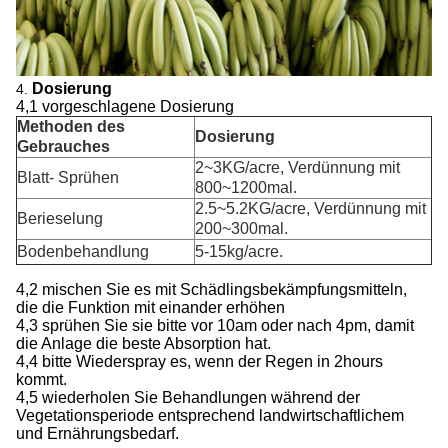
Dosierung
4.
4,1 vorgeschlagene Dosierung
Methoden des
Dosierung
Gebrauches
2~3KG/acre, Verdünnung mit
Blatt- Sprühen
800~1200mal.
2.5~5.2KG/acre, Verdünnung mit
Berieselung
200~300mal.
Bodenbehandlung
5-15kg/acre.
4,2 mischen Sie es mit Schädlingsbekämpfungsmitteln,
die die Funktion mit einander erhöhen
4,3 sprühen Sie sie bitte vor 10am oder nach 4pm, damit
die Anlage die beste Absorption hat.
4,4 bitte Wiederspray es, wenn der Regen in 2hours
kommt.
4,5 wiederholen Sie Behandlungen während der
Vegetationsperiode entsprechend landwirtschaftlichem
und Ernährungsbedarf.