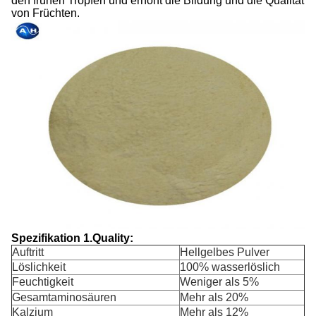
den frühen Tropfen und erhöht die Bildung und die Qualität
von Früchten.
Spezifikation 1.Quality:
Auftritt
Hellgelbes Pulver
Löslichkeit
100% wasserlöslich
Feuchtigkeit
Weniger als 5%
Gesamtaminosäuren
Mehr als 20%
Kalzium
Mehr als 12%