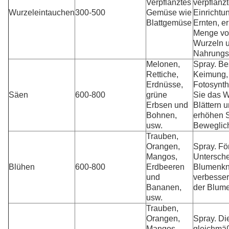
Verpflanztes
verpflanz
Wurzeleintauchen
300-500
Gemüse wie
Einrichtu
Blattgemüse
Ernten, e
Menge vo
Wurzeln u
Nahrungsa
Melonen,
Spray. Be
Rettiche,
Keimung, 
Erdnüsse,
Fotosynth
Säen
600-800
grüne
Sie das 
Erbsen und
Blättern 
Bohnen,
erhöhen S
usw.
Beweglich
Trauben,
Orangen,
Spray. Fö
Mangos,
Untersch
Blühen
600-800
Erdbeeren
Blumenkn
und
verbesser
Bananen,
der Blum
usw.
Trauben,
Orangen,
Spray. Di
Mangos,
gleichmäß