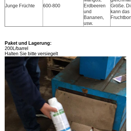
Junge Früchte
600-800
Erdbeeren
Größe. Di
und
kann das 
Bananen,
Fruchtbo
usw.
Paket und Lagerung:
200L/barrel
Halten Sie bitte versiegelt