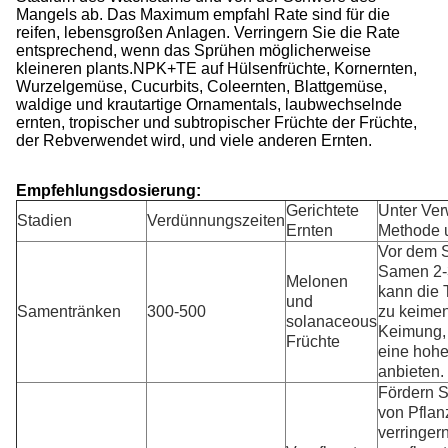
Mangels ab. Das Maximum empfahl Rate sind für die
reifen, lebensgroßen Anlagen. Verringern Sie die Rate
entsprechend, wenn das Sprühen möglicherweise
kleineren plants.NPK+TE auf Hülsenfrüchte, Kornernten,
Wurzelgemüse, Cucurbits, Coleernten, Blattgemüse,
waldige und krautartige Ornamentals, laubwechselnde
ernten, tropischer und subtropischer Früchte der Früchte,
der Rebverwendet wird, und viele anderen Ernten.
Empfehlungsdosierung:
Gerichtete
Unter Ve
Stadien
Verdünnungszeiten
Ernten
Methode u
Vor dem S
Samen 2-3
Melonen
kann die 
und
Samentränken
300-500
zu keimen
solanaceous
Keimung, 
Früchte
eine hohe
anbieten.
Fördern 
von Pflan
verringer