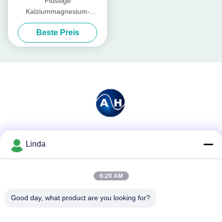
Flüssige
Kalziummagnesium-
Düngemittel-Aminosäure
Beste Preis
chelierte
Soziale Medien
Linda
6:20 AM
Schnelle Kontaktaufnahme
Good day, what product are you looking for?
Tel.
86-136-99415698