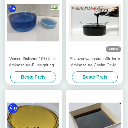
Video
Wasserlöslicher 10% Zink-
Pflanzenwachstumsförderer
Aminosäure-Flüssigdünger
Aminosäure Chelat Ca-Mg
PH8
Flüssiger organischer
Beste Preis
Beste Preis
Dünger speziell für
Obstbäume