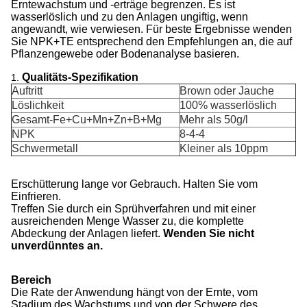
Erntewachstum und -erträge begrenzen. Es ist
wasserlöslich und zu den Anlagen ungiftig, wenn
angewandt, wie verwiesen. Für beste Ergebnisse wenden
Sie NPK+TE entsprechend den Empfehlungen an, die auf
Pflanzengewebe oder Bodenanalyse basieren.
Qualitäts-Spezifikation
1.
Auftritt
Brown oder Jauche
Löslichkeit
100% wasserlöslich
Gesamt-Fe+Cu+Mn+Zn+B+Mg
Mehr als 50g/l
NPK
8-4-4
Schwermetall
Kleiner als 10ppm
Erschütterung lange vor Gebrauch. Halten Sie vom
Einfrieren.
Treffen Sie durch ein Sprühverfahren und mit einer
ausreichenden Menge Wasser zu, die komplette
Abdeckung der Anlagen liefert.
Wenden Sie nicht
unverdünntes an.
Bereich
Die Rate der Anwendung hängt von der Ernte, vom
Stadium des Wachstums und von der Schwere des