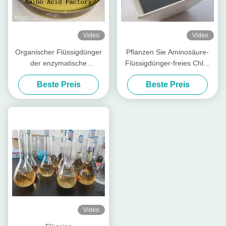
Video
Video
Organischer Flüssigdünger
Pflanzen Sie Aminosäure-
der enzymatische
Flüssigdünger-freies Chlor
Hydrolyseprozeßaminosäure-
des Quell30% der
Beste Preis
Beste Preis
50%
Verpackung 1L
Video