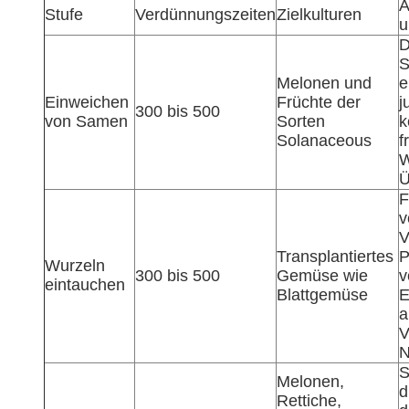
A
Stufe
Verdünnungszeiten
Zielkulturen
u
D
S
Melonen und
e
Einweichen
Früchte der
j
300 bis 500
von Samen
Sorten
k
Solanaceous
f
W
Ü
F
v
V
Transplantiertes
P
Wurzeln
300 bis 500
Gemüse wie
v
eintauchen
Blattgemüse
E
a
V
N
S
Melonen,
d
Rettiche,