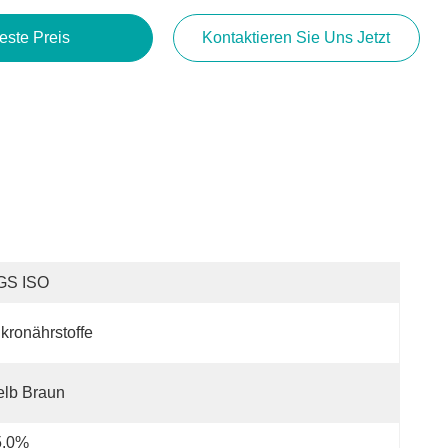
este Preis
Kontaktieren Sie Uns Jetzt
GS ISO
kronährstoffe
elb Braun
5.0%