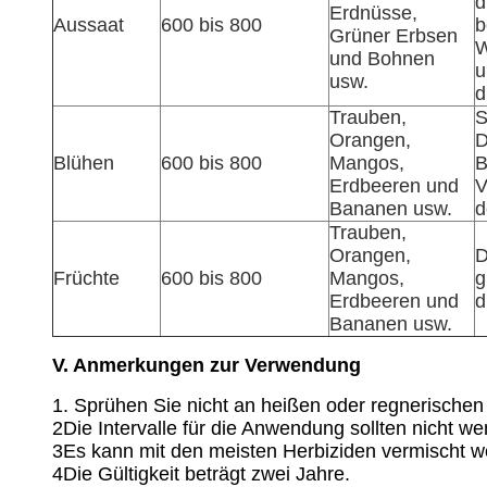
d
Erdnüsse,
Aussaat
600 bis 800
b
Grüner Erbsen
W
und Bohnen
u
usw.
d
Trauben,
S
Orangen,
D
Blühen
600 bis 800
Mangos,
B
Erdbeeren und
V
Bananen usw.
d
Trauben,
Orangen,
D
Früchte
600 bis 800
Mangos,
g
Erdbeeren und
d
Bananen usw.
V. Anmerkungen zur Verwendung
1. Sprühen Sie nicht an heißen oder regnerischen
2Die Intervalle für die Anwendung sollten nicht we
3Es kann mit den meisten Herbiziden vermischt w
4Die Gültigkeit beträgt zwei Jahre.