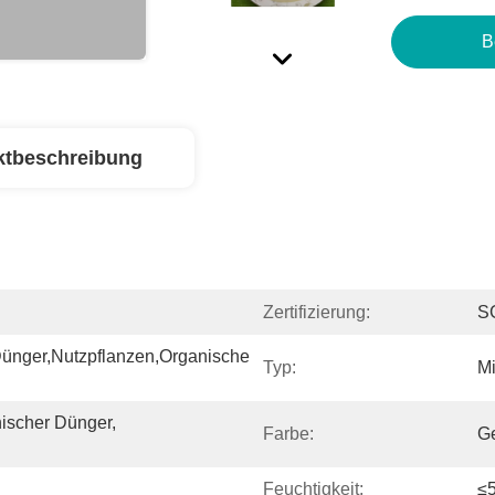
B
ktbeschreibung
Zertifizierung:
S
Dünger,Nutzpflanzen,organische 
Typ:
Mi
scher Dünger, 
Farbe:
G
Feuchtigkeit:
≤