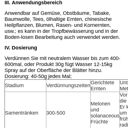
III. Anwendungsbereich
Anwendbar auf Gemüse, Obstbäume, Tabake,
Baumwolle, Tees, ölhaltige Ernten, chinesische
Heilpflanzen, Blumen, Rasen- und Kornernten,
usw.; es kann in der Tropfbewässerung und in der
Boden-losen Bearbeitung auch verwendet werden.
IV. Dosierung
Verdünnen Sie mit neutralem Wasser bis zum 400-
600mal, oder Produkt 30g fügt Wasser 12-15kg
Spray auf der Oberfläche der Blätter hinzu.
Dosierung: 40-50g jedes Mal;
Gerichtete
Unt
Stadium
Verdünnungszeiten
Ernten
Met
Vor
die
Melonen
Er 
und
Samentränken
300-500
um 
solanaceous
frü
Früchte
rad