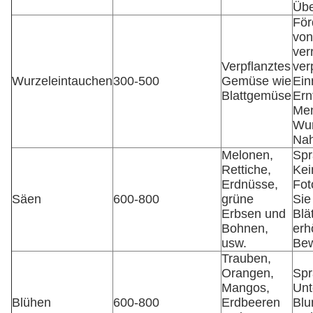
Übe
För
von
ver
Verpflanztes
ver
Wurzeleintauchen
300-500
Gemüse wie
Ein
Blattgemüse
Ern
Me
Wur
Nah
Melonen,
Spr
Rettiche,
Kei
Erdnüsse,
Fot
Säen
600-800
grüne
Sie
Erbsen und
Blä
Bohnen,
erh
usw.
Bew
Trauben,
Orangen,
Spr
Mangos,
Unt
Blühen
600-800
Erdbeeren
Blu