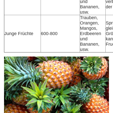
und
ver
Bananen,
der
usw.
Trauben,
Orangen,
Spr
Mangos,
gle
Junge Früchte
600-800
Erdbeeren
Grö
und
kan
Bananen,
Fru
usw.