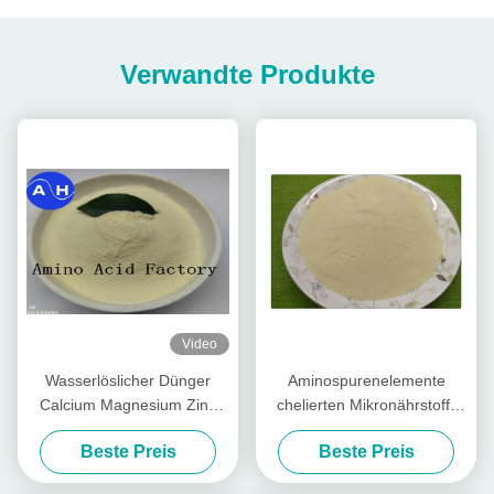
Verwandte Produkte
Video
Wasserlöslicher Dünger
Aminospurenelemente
Calcium Magnesium Zink
chelierten Mikronährstoff-
Bor Molybdän für bunte
Düngemittel, organisches
Beste Preis
Beste Preis
Paprika
Blatt- Düngemittel