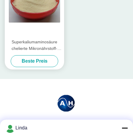
Superkaliumaminosäure
chelierte Mikronährstoff-
Düngemittel mit
Beste Preis
hydrolysierten Proteinen
Soziale Medien
Linda