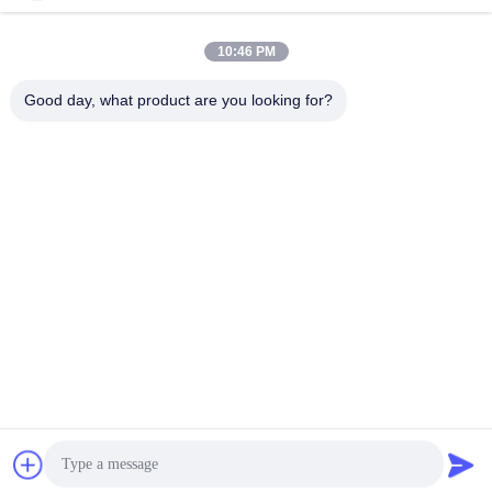
10:46 PM
Schnelle Kontaktaufnahme
Good day, what product are you looking for?
Tel.
86-136-99415698
E-Mail-Adresse
cdaohe88@aliyun.com
Anschrift
4-502, Allee No.8 Yingbin, Jinniu-Bezirk, Chengdu, Sichuan,
China
Datenschutzrichtlinie
|
Sitemap
China gut Qualität Aminosäure-Flüssigdünger Lieferant.
Urheberrecht © 2019-2026 Chengdu Chelation Biology
Technology Co., Ltd. - Alle. Alle Rechte vorbehalten.