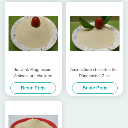
Bor-Zink-Magnesium-
Aminosäure cheliertes Bor-
Aminosäure chelierte
Düngemittel-Zink-
Mikronährstoff-hellgelbe
Magnesium-wasserlösliches
Beste Preis
Beste Preis
Pulver-Form
Düngemittel