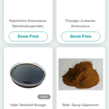
Natürliches Aminosäure-
Flüssiger Zustands-
Betriebsdüngemittel,
Aminosäure-
Molybdän-Düngemittel
Betriebsdüngemittel-
Beste Preis
Beste Preis
organisch
Kalziumbor-freies Chlor und
Nitrat
Video
Hallo Stickstoff-flüssige
Blatt- Spray-Sojaschrot-