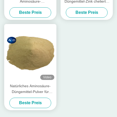
Aminosäure-
Düngemittel-Zink chelierter
Betriebsdüngemittel-
agrochemischer hoher
Beste Preis
Beste Preis
Bewässerungssystem-
Reinheitsgrad
Unterstützung
Video
Natürliches Aminosäure-
Düngemittel-Pulver für
Betriebswachstums-Chelate-
Beste Preis
Magnesium