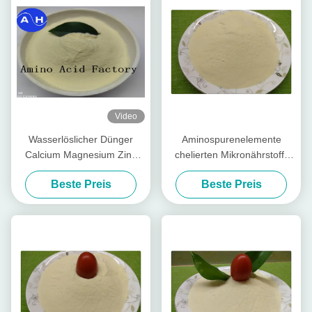
Video
Wasserlöslicher Dünger
Aminospurenelemente
Calcium Magnesium Zink
chelierten Mikronährstoff-
Bor Molybdän für bunte
Düngemittel, organisches
Beste Preis
Beste Preis
Paprika
Blatt- Düngemittel