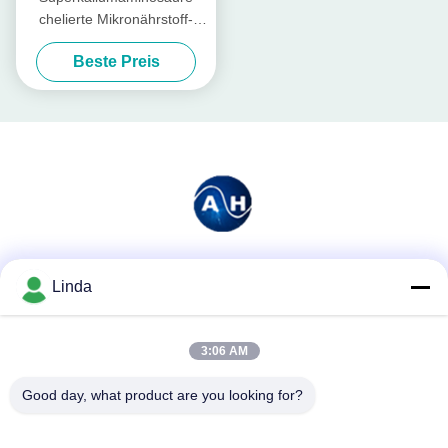
chelierte Mikronährstoff-
Düngemittel mit
Beste Preis
hydrolysierten Proteinen
Soziale Medien
Linda
3:06 AM
Schnelle Kontaktaufnahme
Good day, what product are you looking for?
Tel.
86-136-99415698