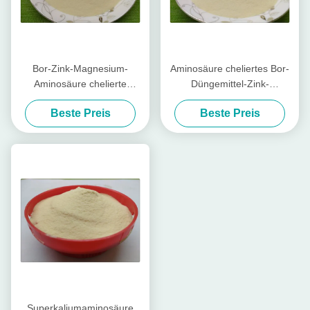
Bor-Zink-Magnesium-
Aminosäure cheliertes Bor-
Aminosäure chelierte
Düngemittel-Zink-
Mikronährstoff-hellgelbe
Magnesium-wasserlösliches
Beste Preis
Beste Preis
Pulver-Form
Düngemittel
Superkaliumaminosäure