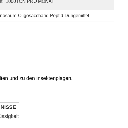
t:
1000TON PRO MONAT
nosäure-Oligosaccharid-Peptid-Düngemittel
eiten und zu den Insektenplagen.
NISSE
üssigkeit