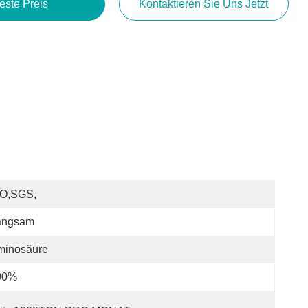
este Preis
Kontaktieren Sie Uns Jetzt
SO,SGS,
angsam
minosäure
00%