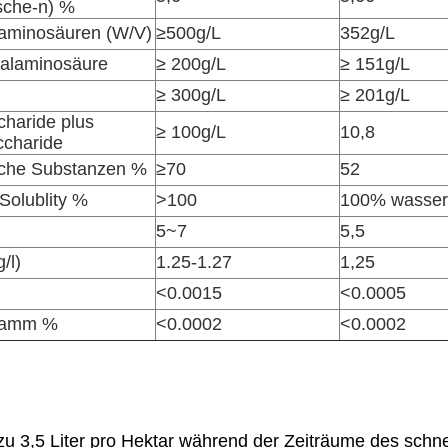
sche-n) %
aminosäuren (W/V)
≥500g/L
352g/L
otalaminosäure
≥ 200g/L
≥ 151g/L
≥ 300g/L
≥ 201g/L
charide plus
≥ 100g/L
10,8
ccharide
che Substanzen %
≥70
52
Solublity %
>100
100% wasserl
5~7
5,5
/l)
1.25-1.27
1,25
<0.0015
<0.0005
ramm %
<0.0002
<0.0002
zu 3,5 Liter pro Hektar während der Zeiträume des sch