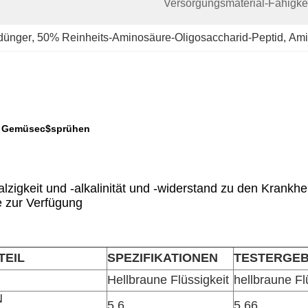
Versorgungsmaterial-Fähigkei
gdünger
, 
50% Reinheits-Aminosäure-Oligosaccharid-Peptid
, 
Ami
t- Gemüsec$sprühen
alzigkeit und -alkalinität und -widerstand zu den Krankh
e zur Verfügung
TEIL
SPEZIFIKATIONEN
TESTERGEB
Hellbraune Flüssigkeit
hellbraune Fl
N
5,6
5,66