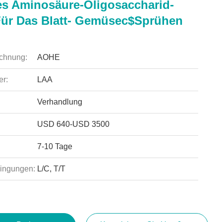
es Aminosäure-Oligosaccharid-
Für Das Blatt- Gemüsec$sprühen
chnung:
AOHE
r:
LAA
Verhandlung
USD 640-USD 3500
7-10 Tage
ingungen:
L/C, T/T