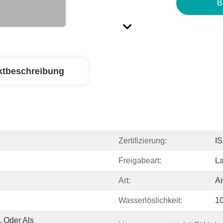
B
ktbeschreibung
Zertifizierung:
I
Freigabeart:
L
Art:
A
Wasserlöslichkeit:
1
 Oder Als 