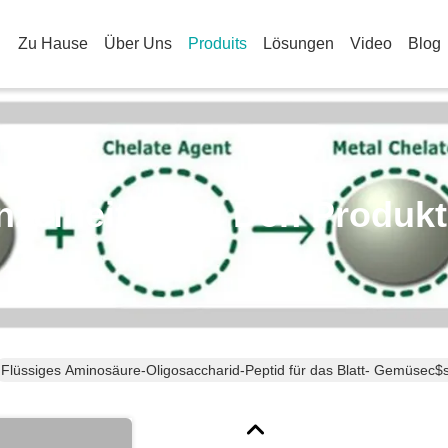
Zu Hause
Über Uns
Produits
Lösungen
Video
Blog
nzelheiten Zu Den Produk
Flüssiges Aminosäure-Oligosaccharid-Peptid für das Blatt- Gemüsec$