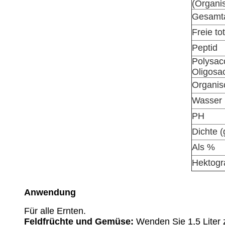
(Organi
Gesamt
Freie t
Peptid
Polysac
Oligosa
Organis
Wasser 
PH
Dichte (g
Als %
Hektog
Anwendung
Für alle Ernten.
Feldfrüchte und Gemüse:
Wenden Sie 1,5 Liter 