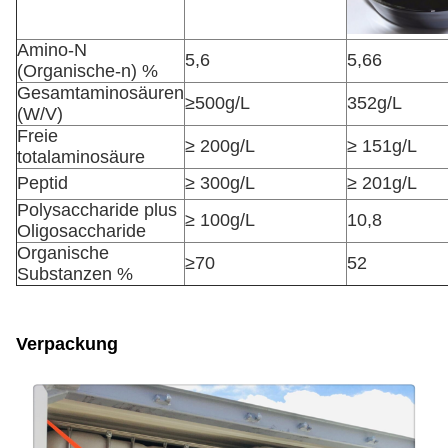
Amino-N
5,6
5,66
(Organische-n) %
Gesamtaminosäuren
≥500g/L
352g/L
(W/V)
Freie
≥ 200g/L
≥ 151g/L
totalaminosäure
Peptid
≥ 300g/L
≥ 201g/L
Polysaccharide plus
≥ 100g/L
10,8
Oligosaccharide
Organische
≥70
52
Substanzen %
Verpackung