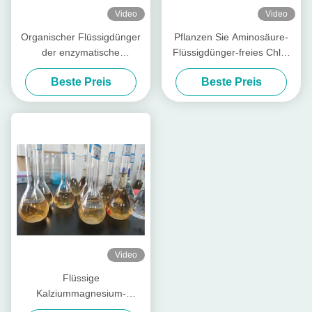
Video
Video
Organischer Flüssigdünger
Pflanzen Sie Aminosäure-
der enzymatische
Flüssigdünger-freies Chlor
Hydrolyseprozeßaminosäure-
des Quell30% der
Beste Preis
Beste Preis
50%
Verpackung 1L
Video
Flüssige
Kalziummagnesium-
Düngemittel-Aminosäure