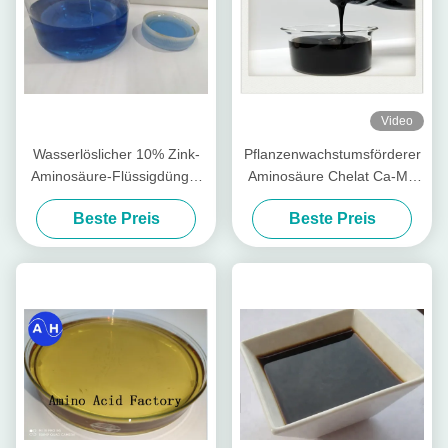
Video
Wasserlöslicher 10% Zink-
Pflanzenwachstumsförderer
Aminosäure-Flüssigdünger
Aminosäure Chelat Ca-Mg
PH8
Flüssiger organischer
Beste Preis
Beste Preis
Dünger speziell für
Obstbäume