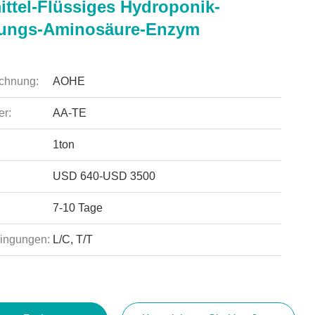
ttel-Flüssiges Hydroponik-
sungs-Aminosäure-Enzym
chnung:
AOHE
r:
AA-TE
1ton
USD 640-USD 3500
7-10 Tage
ingungen:
L/C, T/T