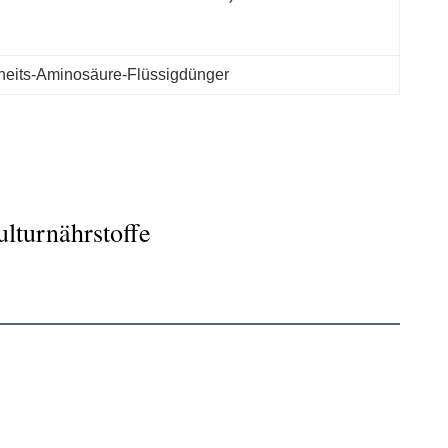
eits-Aminosäure-Flüssigdünger
lturnährstoffe