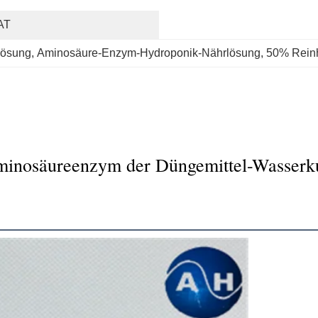
AT
lösung
, 
Aminosäure-Enzym-Hydroponik-Nährlösung
, 
50% Reinh
minosäureenzym der Düngemittel-Wasserku