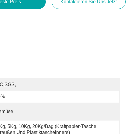
este Preis
Kontaktieren Sie Uns Jetzt
SO,SGS,
0%
emüse
Kg, 5Kg, 10Kg, 20Kg/Bag (Kraftpapier-Tasche 
raußen Und Plastiktascheinnere)