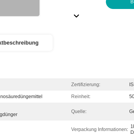
B
ktbeschreibung
Zertifizierung:
I
nosäuredüngemittel
Reinheit:
5
Quelle:
G
igdünger
1
Verpackung Informationen:
D