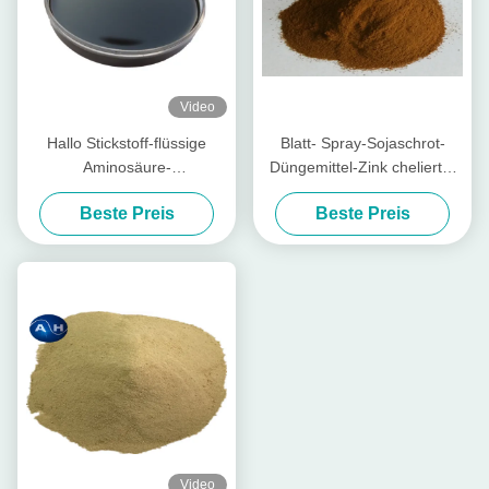
Video
Hallo Stickstoff-flüssige
Blatt- Spray-Sojaschrot-
Aminosäure-
Düngemittel-Zink chelierter
Betriebsdüngemittel-
agrochemischer hoher
Beste Preis
Beste Preis
Bewässerungssystem-
Reinheitsgrad
Unterstützung
Video