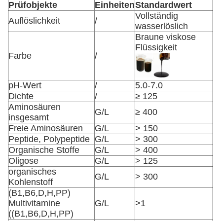
Prüfobjekte
Einheiten
Standardwert
Vollständig
Auflöslichkeit
/
wasserlöslich
Braune viskose
Flüssigkeit
Farbe
/
pH-Wert
/
5.0-7.0
Dichte
/
≥ 125
Aminosäuren
G/L
≥ 400
insgesamt
Freie Aminosäuren
G/L
> 150
Peptide, Polypeptide
G/L
> 300
Organische Stoffe
G/L
> 400
Oligose
G/L
> 125
organisches
G/L
> 300
Kohlenstoff
(B1,B6,D,H,PP)
Multivitamine
G/L
>1
((B1,B6,D,H,PP)