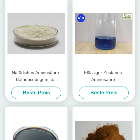
Natürliches Aminosäure-
Flüssiger Zustands-
Betriebsdüngemittel,
Aminosäure-
Molybdän-Düngemittel
Betriebsdüngemittel-
Beste Preis
Beste Preis
organisch
Kalziumbor-freies Chlor und
Nitrat