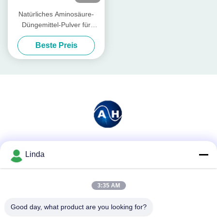
Natürliches Aminosäure-
Düngemittel-Pulver für
Betriebswachstums-Chelate-
Beste Preis
Magnesium
Soziale Medien
Linda
3:35 AM
Schnelle Kontaktaufnahme
Good day, what product are you looking for?
Tel.