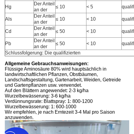
Der Anteil
Hg
≤ 10
< 5
qualif
an der
Der Anteil
Als
≤ 10
< 10
qualif
an der
Der Anteil
Cd
≤ 50
< 10
qualif
an der
Der Anteil
Pb
≤ 50
< 10
qualif
an der
Schlussfolgerung: Die qualifizierten
Allgemeine Gebrauchsanweisungen:
Flüssige Aminosäure 80% wird hauptsächlich in
landwirtschaftlichen Pflanzen, Obstbäumen,
Landschaftsgestaltung, Gartenarbeit, Weiden, Getreide
und Gartenpflanzen usw. verwendet.
Auf den Blättern angewendet: 2-3 kg/ha
Wurzelbewässerung: 3-6 kg/ha
Verdünnungsrate: Blattspray: 1: 800-1200
Wurzelbewässerung: 1: 600-1000
Wir empfehlen, je nach Erntezeit 3-4 Mal pro Saison
anzuwenden.