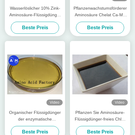
Wasserlöslicher 10% Zink-
Pflanzenwachstumsförderer
Aminosäure-Flüssigdünger
Aminosäure Chelat Ca-Mg
PH8
Flüssiger organischer
Beste Preis
Beste Preis
Dünger speziell für
Obstbäume
Video
Video
Organischer Flüssigdünger
Pflanzen Sie Aminosäure-
der enzymatische
Flüssigdünger-freies Chlor
Hydrolyseprozeßaminosäure-
des Quell30% der
Beste Preis
Beste Preis
50%
Verpackung 1L