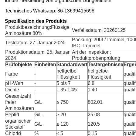
für die Herstellung von organischen Düngemitteln
Technisches Whatsapp: 86-13699415698
Spezifikation des Produkts
Produktbezeichnung:Flüssige
Verfallsdatum: 20260125
Aminosäure 80%
Packung: 200L/Trommel, 100
Testdatum: 27. Januar 2024
IBC-Trommel
Produktionsdatum: 25. Januar
Art der Inspektion:
2024
Produktprobenprüfung
Prüfobjekte
Einheiten
Standardwert
Testergebnisse
Erge
hellgelbe
hellgelbe
Farbe
-
qualif
Flüssigkeit
Flüssigkeit
pH-Wert
-
5 bis 7
6.8
qualif
Dichte
-
1.35-1.45
1.40
qualif
Gesamtzahl
freier
G/L
≥ 750
802.01
qualif
Aminosäuren
Peptid
G/L
≥ 20
25.08
qualif
organischer
G/L
≥ 120
120.5
qualif
Stickstoff
Chlorid
%
≤ 5
0.15
qualif