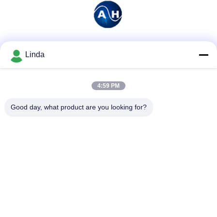
Soziale Medien
Linda
4:59 PM
Schnelle Kontaktaufnahme
Good day, what product are you looking for?
Tel.
86-136-99415698
E-Mail-Adresse
cdaohe88@aliyun.com
Anschrift
4-502, Allee No.8 Yingbin, Jinniu-Bezirk, Chengdu, Sichuan,
China