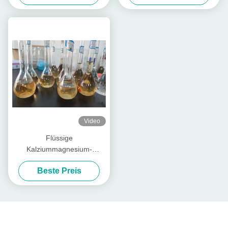
Video
Flüssige
Kalziummagnesium-
Düngemittel-Aminosäure
Beste Preis
chelierte