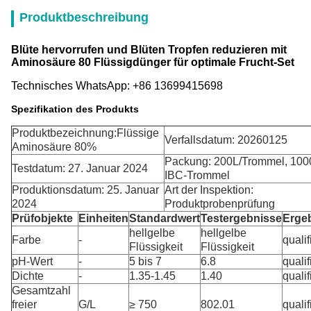
Produktbeschreibung
Blüte hervorrufen und Blüten Tropfen reduzieren mit
Aminosäure 80 Flüssigdünger für optimale Frucht-Set
Technisches WhatsApp: +86 13699415698
Spezifikation des Produkts
Produktbezeichnung:Flüssige
Verfallsdatum: 20260125
Aminosäure 80%
Packung: 200L/Trommel, 100
Testdatum: 27. Januar 2024
IBC-Trommel
Produktionsdatum: 25. Januar
Art der Inspektion:
2024
Produktprobenprüfung
Prüfobjekte
Einheiten
Standardwert
Testergebnisse
Erge
hellgelbe
hellgelbe
Farbe
-
qualif
Flüssigkeit
Flüssigkeit
pH-Wert
-
5 bis 7
6.8
qualif
Dichte
-
1.35-1.45
1.40
qualif
Gesamtzahl
freier
G/L
≥ 750
802.01
qualif