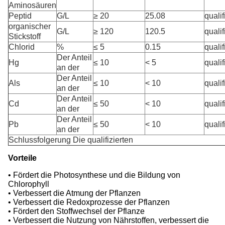
Aminosäuren
Peptid
G/L
≥ 20
25.08
qualif
organischer
G/L
≥ 120
120.5
qualif
Stickstoff
Chlorid
%
≤ 5
0.15
qualif
Der Anteil
Hg
≤ 10
< 5
qualif
an der
Der Anteil
Als
≤ 10
< 10
qualif
an der
Der Anteil
Cd
≤ 50
< 10
qualif
an der
Der Anteil
Pb
≤ 50
< 10
qualif
an der
Schlussfolgerung Die qualifizierten
Vorteile
• Fördert die Photosynthese und die Bildung von
Chlorophyll
• Verbessert die Atmung der Pflanzen
• Verbessert die Redoxprozesse der Pflanzen
• Fördert den Stoffwechsel der Pflanze
• Verbessert die Nutzung von Nährstoffen, verbessert die