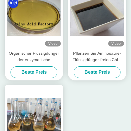
Video
Video
Organischer Flüssigdünger
Pflanzen Sie Aminosäure-
der enzymatische
Flüssigdünger-freies Chlor
Hydrolyseprozeßaminosäure-
des Quell30% der
Beste Preis
Beste Preis
50%
Verpackung 1L