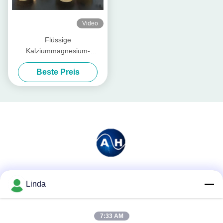
Video
Flüssige
Kalziummagnesium-
Düngemittel-Aminosäure
Beste Preis
chelierte
Soziale Medien
Linda
7:33 AM