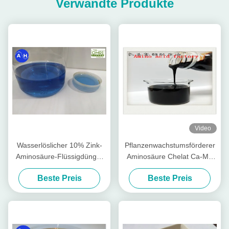
Verwandte Produkte
Video
Wasserlöslicher 10% Zink-
Pflanzenwachstumsförderer
Aminosäure-Flüssigdünger
Aminosäure Chelat Ca-Mg
PH8
Flüssiger organischer
Beste Preis
Beste Preis
Dünger speziell für
Obstbäume