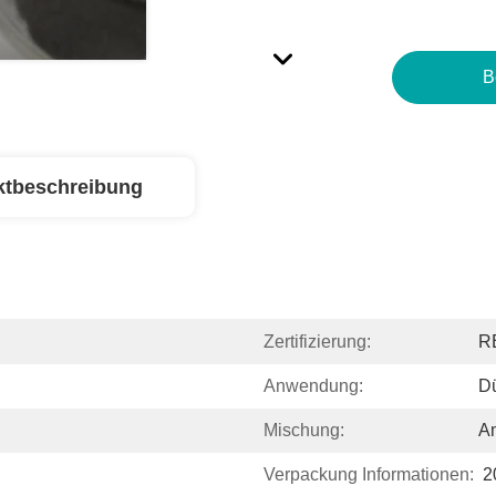
B
ktbeschreibung
Zertifizierung:
R
Anwendung:
Dü
Mischung:
Am
Verpackung Informationen:
2