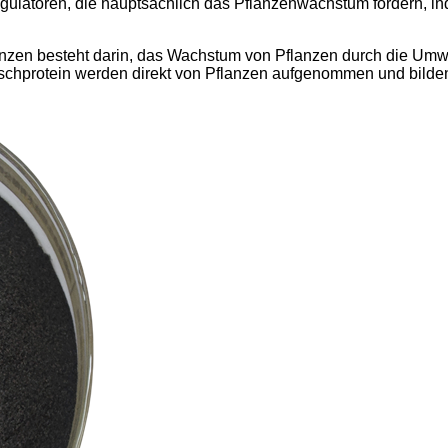
ulatoren, die hauptsächlich das Pflanzenwachstum fördern, in
zen besteht darin, das Wachstum von Pflanzen durch die Umwe
hprotein werden direkt von Pflanzen aufgenommen und bilden 