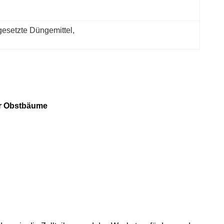
esetzte Düngemittel
, 
ür Obstbäume