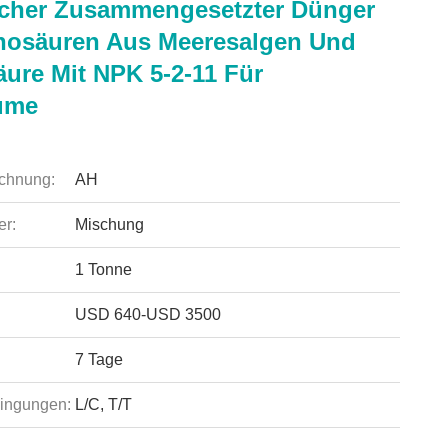
cher Zusammengesetzter Dünger
nosäuren Aus Meeresalgen Und
ure Mit NPK 5-2-11 Für
ume
chnung:
AH
r:
Mischung
1 Tonne
USD 640-USD 3500
7 Tage
ingungen:
L/C, T/T