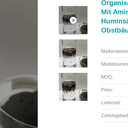
Organis
Mit Ami
Huminsä
Obstbä
Markenbezei
Modellnumme
MOQ:
Preis:
Lieferzeit:
Zahlungsbed