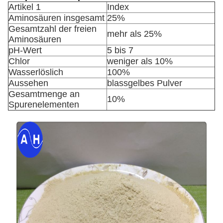
Artikel 1
Index
Aminosäuren insgesamt
25%
Gesamtzahl der freien
mehr als 25%
Aminosäuren
pH-Wert
5 bis 7
Chlor
weniger als 10%
Wasserlöslich
100%
Aussehen
blassgelbes Pulver
Gesamtmenge an
10%
Spurenelementen