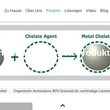
Zu Hause
Über Uns
Produits
Lösungen
Video
Blog
nzelheiten Zu Den Produk
ttel
Organische Aminosäure 80% Granulat für nachhaltige Landwi
Entwicklung