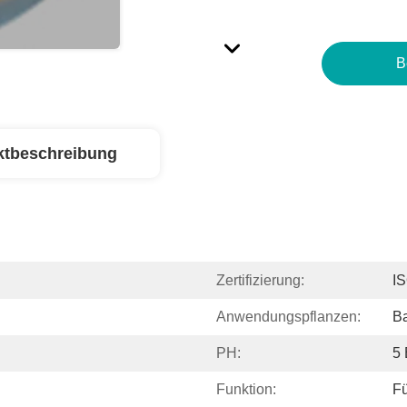
B
ktbeschreibung
Zertifizierung:
I
Anwendungspflanzen:
B
PH:
5 
Funktion:
F