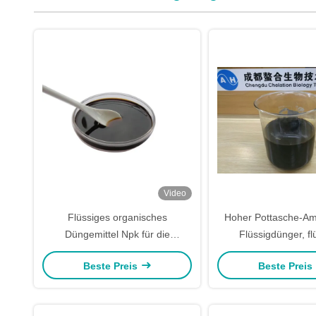
Video
Flüssiges organisches
Hoher Pottasche-Am
Düngemittel Npk für die
Flüssigdünger, fl
Betriebswurzel-Spurenelemente
Aminosäure-Komplex 
Beste Preis
Beste Preis
eingeschlossen
5