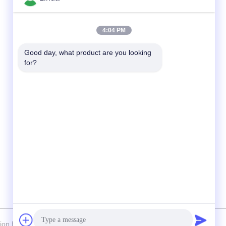
Schnelle Kontaktaufnahme
4:04 PM
Tel.
Good day, what product are you looking 
for?
86-136-99415698
E-Mail-Adresse
cdaohe88@aliyun.com
Anschrift
4-502, Allee No.8 Yingbin, Jinniu-Bezirk,
Chengdu, Sichuan, China
 Biology Technology Co., Ltd. - Alle. Alle Rechte vorbehalten.