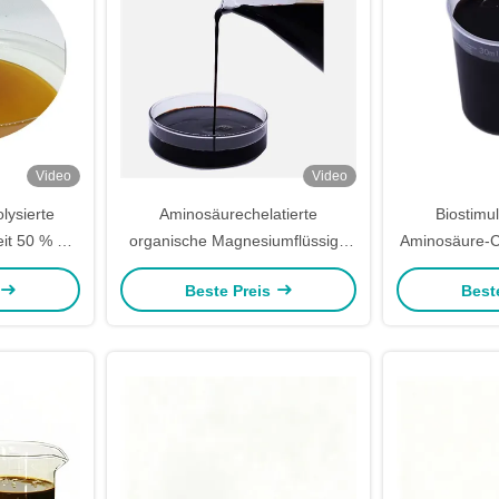
Video
Video
lysierte
Aminosäurechelatierte
Biostimu
it 50 % –
organische Magnesiumflüssige
Aminosäure-C
licher
Blattpflanzenwachstum
Blatts
Beste Preis
Best
ür schnelle