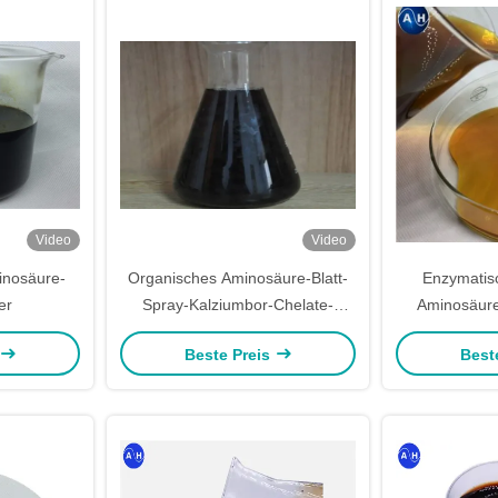
Video
Video
inosäure-
Organisches Aminosäure-Blatt-
Enzymatisc
er
Spray-Kalziumbor-Chelate-
Aminosäure
Blattgemüse
Beste Preis
Best