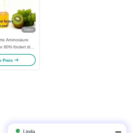
Video
erte Aminosäure
r 80% fördert die
klung der Pflanzen
e Preis
derstandsfähigkeit
rre, Kälte und
en Pflanze aus
ohnenmehl
Linda