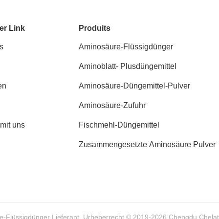
er Link
Produits
s
Aminosäure-Flüssigdünger
Aminoblatt- Plusdüngemittel
en
Aminosäure-Düngemittel-Pulver
Aminosäure-Zufuhr
 mit uns
Fischmehl-Düngemittel
Zusammengesetzte Aminosäure Pulver
e-Flüssigdünger Lieferant. Urheberrecht © 2019-2026 Chengdu Chelation