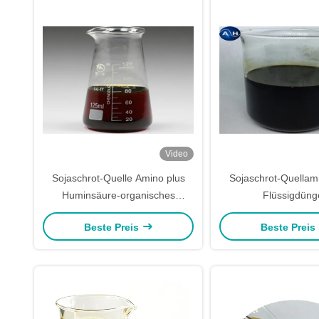
Video
Sojaschrot-Quelle Amino plus
Sojaschrot-Quellam
Huminsäure-organisches
Flüssigdüng
Düngemittel für
Beste Preis
Beste Preis
Pflanzenwachstum