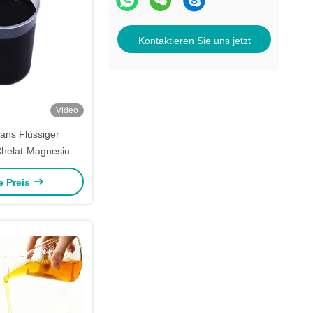
Kontaktieren Sie uns jetzt
Video
lans Flüssiger
helat-Magnesium-
pray-Dünger
e Preis