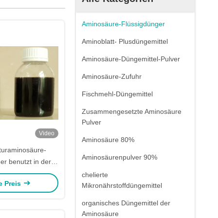
Aminosäure-Flüssigdünger
Aminoblatt- Plusdüngemittel
Aminosäure-Düngemittel-Pulver
Aminosäure-Zufuhr
Fischmehl-Düngemittel
Zusammengesetzte Aminosäure
Pulver
Video
Aminosäure 80%
turaminosäure-
Aminosäurenpulver 90%
er benutzt in der
ts-Dunkelheit oder
chelierte
e Preis
own-Farbe
Mikronährstoffdüngemittel
organisches Düngemittel der
Aminosäure