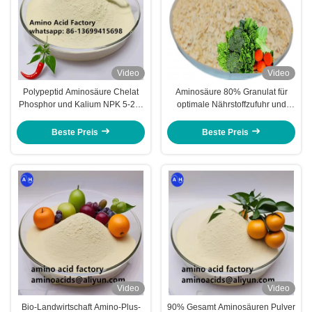
Video
Video
Polypeptid Aminosäure Chelat
Aminosäure 80% Granulat für
Phosphor und Kalium NPK 5-20-
optimale Nährstoffzufuhr und
20 Pulver zur Verbesserung der
mikrobielle Aktivität im Boden
Nährstoffaufnahme und
Beste Preis
Beste Preis
Bodengesundheit
Video
Video
Bio-Landwirtschaft Amino-Plus-
90% Gesamt Aminosäuren Pulver