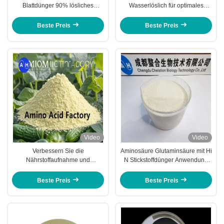
Blattdünger 90% lösliches
Wasserlöslich für optimales
Aminosäurepulver aus
Wurzel- und Blütenwachstum
Sojabohnenmehl
Beste Preis
Beste Preis
Video
Video
Verbessern Sie die
Aminosäure Glutaminsäure mit Hi
Nährstoffaufnahme und
N Stickstoffdünger Anwendung
Stressbeständigkeit mit
auf Wurzelblatt
Aminosäure-Plus-Blattdünger
Beste Preis
Beste Preis