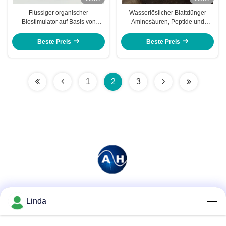
Flüssiger organischer
Wasserlöslicher Blattdünger
Biostimulator auf Basis von
Aminosäuren, Peptide und
Aminosäuren
Polypeptide
Beste Preis
Beste Preis
1
2
3
Soziale Medien
Linda