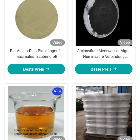
Video
Video
Bio-Amino-Plus-Blattdünger für
Aminosäure Meerwasser Algen
maximales Traubengroß
Huminsäure Verbindung
Düngerpulver für
landwirtschaftliche Anwendungen
Beste Preis
Beste Preis
Video
Video