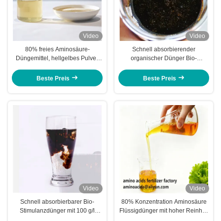
Video
Video
80% freies Aminosäure-
Schnell absorbierender
Düngemittel, hellgelbes Pulver,
organischer Dünger Bio-
wasserlöslich für verbessertes
Stimulans Magnesium
Pflanzenwachstum
Aminosäure
Beste Preis
Beste Preis
Video
Video
Schnell absorbierbarer Bio-
80% Konzentration Aminosäure
Stimulanzdünger mit 100 g/l
Flüssigdünger mit hoher Reinheit
organischem Magnesium und
und schneller Absorption für eine