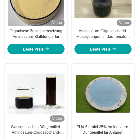
Video
Video
Organische Zusammensetzung
Aminosäure-Oligosaccharid-
Aminosäure-Blattdünger für
Flüssigdünger für das Tomaten-
Gemüseanlagen
Blatt- Sprühen
Beste Preis
Beste Preis
Video
Wasserlösliches Düngemittel-
PH4-6 erntet 25% Aminosäure-
Aminosäure-Oligosaccharid-
Düngemittel für Anlagen
Peptid für Tomaten-Ernten