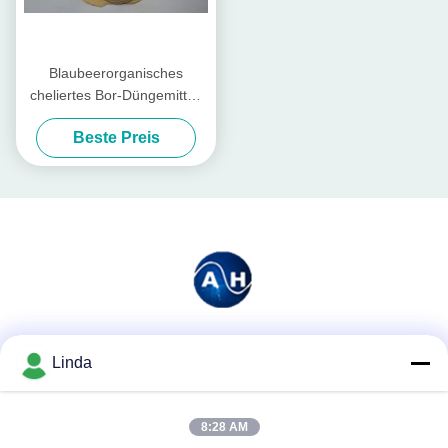
Blaubeerorganisches
cheliertes Bor-Düngemittel,
chelierter Kalkdünger
Beste Preis
Soziale Medien
Linda
8:28 AM