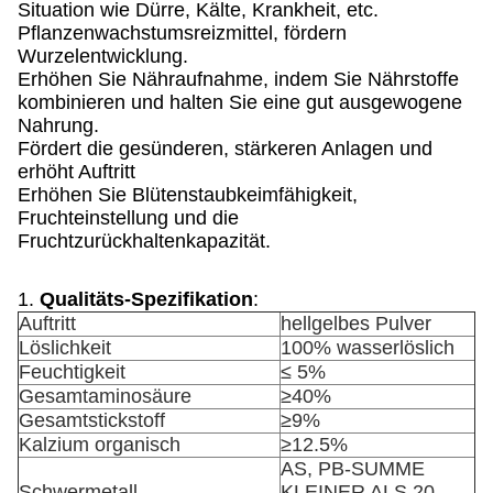
Situation wie Dürre, Kälte, Krankheit, etc.
Pflanzenwachstumsreizmittel, fördern
Wurzelentwicklung.
Erhöhen Sie Nähraufnahme, indem Sie Nährstoffe
kombinieren und halten Sie eine gut ausgewogene
Nahrung.
Fördert die gesünderen, stärkeren Anlagen und
erhöht Auftritt
Erhöhen Sie Blütenstaubkeimfähigkeit,
Fruchteinstellung und die
Fruchtzurückhaltenkapazität.
1.
Qualitäts-Spezifikation
:
Auftritt
hellgelbes Pulver
Löslichkeit
100% wasserlöslich
Feuchtigkeit
≤ 5%
Gesamtaminosäure
≥40%
Gesamtstickstoff
≥9%
Kalzium organisch
≥12.5%
AS, PB-SUMME
Schwermetall
KLEINER ALS 20