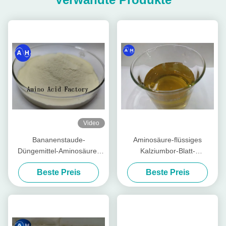
Video
Bananenstaude-
Aminosäure-flüssiges
Düngemittel-Aminosäure-
Kalziumbor-Blatt-
Chelatbildungs-
Düngemittel für
Beste Preis
Beste Preis
Kalziummagnesium-Zink-
Bananenstauden
Bor-Molybdän