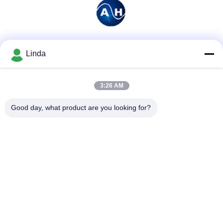
Soziale Medien
Linda
3:26 AM
Schnelle Kontaktaufnahme
Good day, what product are you looking for?
Tel.
86-136-99415698
E-Mail-Adresse
cdaohe88@aliyun.com
Anschrift
4-502, Allee No.8 Yingbin, Jinniu-Bezirk, Chengdu, Sichuan,
China