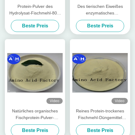
Protein-Pulver des
Des tierischen Eiweißes
Hydrolysat-Fischmehl-80%
enzymatisches
extrahiert der Tasche 50lb
wasserlösliches Düngemittel
Beste Preis
Beste Preis
von der Kabeljau-(15-1-1)
des Aminosäure-Pulver-
Stickstoff-14-0-0
Video
Video
Natürliches organisches
Reines Protein-trockenes
Fischprotein-Pulver-
Fischmehl-Düngemittel
Hydrolysat-Düngemittel
extrahiert vom Kabeljau-
Beste Preis
Beste Preis
Hydrolysat