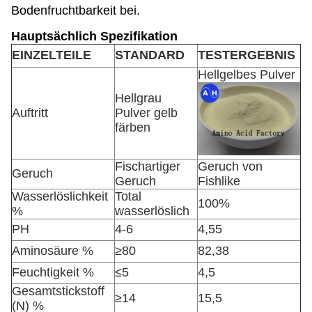
Bodenfruchtbarkeit bei.
Hauptsächlich Spezifikation
EINZELTEILE
STANDARD
TESTERGEBNIS
Hellgelbes Pulver
Hellgrau
Auftritt
Pulver gelb
färben
Fischartiger
Geruch von
Geruch
Geruch
Fishlike
Wasserlöslichkeit
Total
100%
%
wasserlöslich
PH
4-6
4,55
Aminosäure %
≥80
82,38
Feuchtigkeit %
≤5
4,5
Gesamtstickstoff
≥14
15,5
(N) %