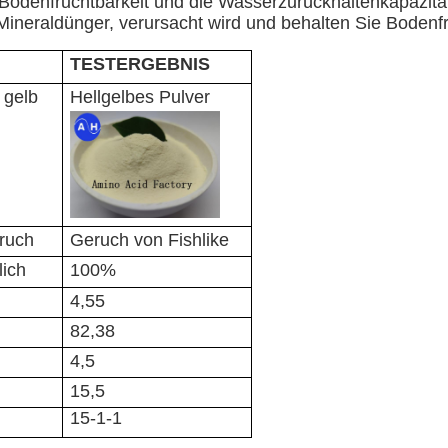
 Bodenfruchtbarkeit und die Wasserzurückhaltenkapazitä
Mineraldünger, verursacht wird und behalten Sie Bodenfr
TESTERGEBNIS
 gelb
Hellgelbes Pulver
eruch
Geruch von Fishlike
lich
100%
4,55
82,38
4,5
15,5
15-1-1