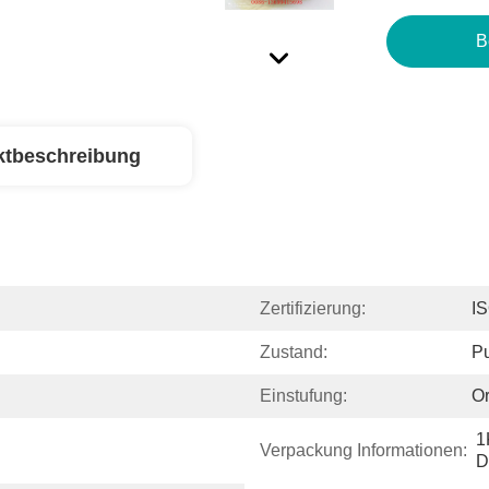
B
ktbeschreibung
Zertifizierung:
I
Zustand:
Pu
Einstufung:
Or
1
Verpackung Informationen:
D