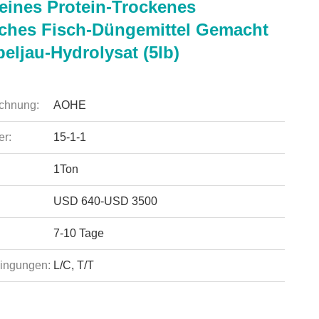
Reines Protein-Trockenes
ches Fisch-Düngemittel Gemacht
eljau-Hydrolysat (5lb)
chnung:
AOHE
r:
15-1-1
1Ton
USD 640-USD 3500
7-10 Tage
ingungen:
L/C, T/T