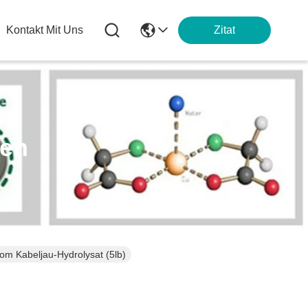
Kontakt Mit Uns
Zitat
ten
om Kabeljau-Hydrolysat (5lb)