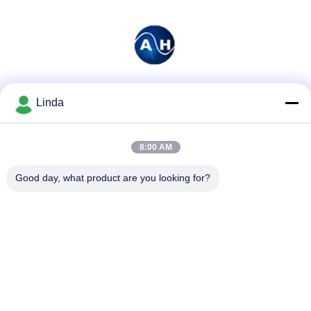
Soziale Medien
Linda
8:00 AM
Schnelle Kontaktaufnahme
Good day, what product are you looking for?
Tel.
86-136-99415698
E-Mail-Adresse
cdaohe88@aliyun.com
Anschrift
4-502, Allee No.8 Yingbin, Jinniu-Bezirk, Chengdu, Sichuan,