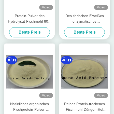
Video
Video
Protein-Pulver des
Des tierischen Eiweißes
Hydrolysat-Fischmehl-80%
enzymatisches
extrahiert der Tasche 50lb
wasserlösliches Düngemittel
Beste Preis
Beste Preis
von der Kabeljau-(15-1-1)
des Aminosäure-Pulver-
Stickstoff-14-0-0
Video
Video
Natürliches organisches
Reines Protein-trockenes
Fischprotein-Pulver-
Fischmehl-Düngemittel