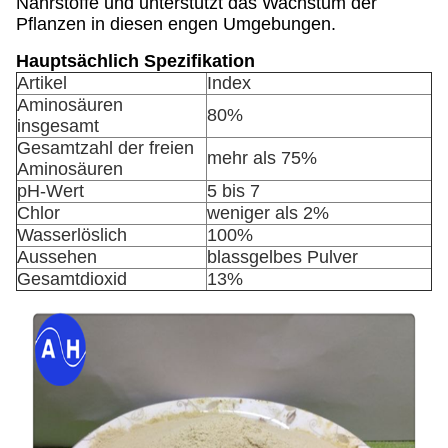
Nährstoffe und unterstützt das Wachstum der
Pflanzen in diesen engen Umgebungen.
Hauptsächlich Spezifikation
Artikel
Index
Aminosäuren
80%
insgesamt
Gesamtzahl der freien
mehr als 75%
Aminosäuren
pH-Wert
5 bis 7
Chlor
weniger als 2%
Wasserlöslich
100%
Aussehen
blassgelbes Pulver
Gesamtdioxid
13%