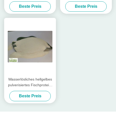
Hydrolysat-Düngemittel
extrahiert vom Kabeljau-
Beste Preis
Beste Preis
Hydrolysat
Wasserlösliches hellgelbes
pulverisiertes Fischprotein-
Düngemittel mit 80%
Beste Preis
Aminosäure