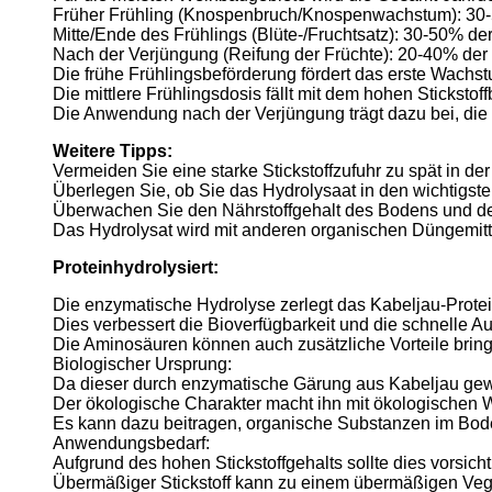
Früher Frühling (Knospenbruch/Knospenwachstum): 3
Mitte/Ende des Frühlings (Blüte-/Fruchtsatz): 30-50% 
Nach der Verjüngung (Reifung der Früchte): 20-40% d
Die frühe Frühlingsbeförderung fördert das erste Wachs
Die mittlere Frühlingsdosis fällt mit dem hohen Stickst
Die Anwendung nach der Verjüngung trägt dazu bei, die
Weitere Tipps:
Vermeiden Sie eine starke Stickstoffzufuhr zu spät in der
Überlegen Sie, ob Sie das Hydrolysaat in den wichtigs
Überwachen Sie den Nährstoffgehalt des Bodens und de
Das Hydrolysat wird mit anderen organischen Düngemitte
Proteinhydrolysiert:
Die enzymatische Hydrolyse zerlegt das Kabeljau-Protei
Dies verbessert die Bioverfügbarkeit und die schnelle Au
Die Aminosäuren können auch zusätzliche Vorteile bringen
Biologischer Ursprung:
Da dieser durch enzymatische Gärung aus Kabeljau gewon
Der ökologische Charakter macht ihn mit ökologischen
Es kann dazu beitragen, organische Substanzen im Bod
Anwendungsbedarf:
Aufgrund des hohen Stickstoffgehalts sollte dies vorsi
Übermäßiger Stickstoff kann zu einem übermäßigen Vege