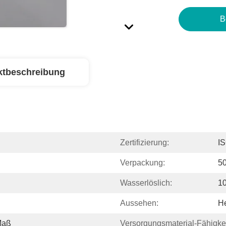
B
ktbeschreibung
Zertifizierung:
I
Verpackung:
50
Wasserlöslich:
1
Aussehen:
He
Maß
Versorgungsmaterial-Fähigkei