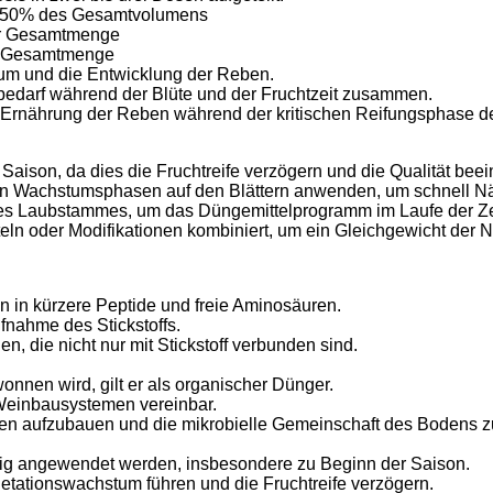
0-50% des Gesamtvolumens
der Gesamtmenge
er Gesamtmenge
tum und die Entwicklung der Reben.
offbedarf während der Blüte und der Fruchtzeit zusammen.
 Ernährung der Reben während der kritischen Reifungsphase der
 Saison, da dies die Fruchtreife verzögern und die Qualität beei
ten Wachstumsphasen auf den Blättern anwenden, um schnell N
s Laubstammes, um das Düngemittelprogramm im Laufe der Zei
ln oder Modifikationen kombiniert, um ein Gleichgewicht der Nä
n in kürzere Peptide und freie Aminosäuren.
fnahme des Stickstoffs.
, die nicht nur mit Stickstoff verbunden sind.
nen wird, gilt er als organischer Dünger.
 Weinbausystemen vereinbar.
en aufzubauen und die mikrobielle Gemeinschaft des Bodens z
chtig angewendet werden, insbesondere zu Beginn der Saison.
tationswachstum führen und die Fruchtreife verzögern.